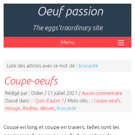
Oeuf passion
The eggs'traordinary site
Menu
Liste des articles avec ce mot clé :
brocante
Coupe-oeufs
Rédigé par : Didier / 21 juillet 2021 /
Aucun commentaire
Classé dans : :
Quoi d'autre ?
/ Mots clés : :
Coupe-oeufs
,
vintage
,
Rodrey
,
désuet
,
brocante
Coupe en long et coupe en travers, telles sont les