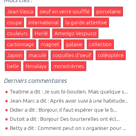
Jean Vasca
oeuf en verre soufflé
porcelaine
coupe
international
la garde attentive
couleurs
Herlé
Amerigo Vespucci
cartonnage
magnet
galaxie
collection
Japon
maculé
coquilles d'oeuf
coléoptère
belle
himalaya
monotrèmes
Derniers commentaires
Teatime a dit : Je suis bi-boutien. Mais quelque s...
Jean-Marc a dit : Après avoir suivi à une habitude...
Didier a dit : Bonjour, il faut espérer que le b...
Dutoit a dit : Bonjour Des tourterelles ont écl...
Betty a dit : Comment peut on s organiser pour ...