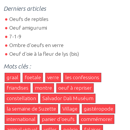
Derniers articles
Oeufs de reptiles
Oeuf amigurumi
7-1-9
Ombre d'oeufs en verre
Oeuf d'oie à la fleur de lys (bis)
Mots clés :
graal
foetale
verre
les confessions
friandises
montre
oeuf à repriser
constellation
Salvador Dali Muséum
la semaine de Suzette
Village
gastéropode
international
panier d'oeufs
commémorer
animal virtuel
vrilles
poèsie
falaises