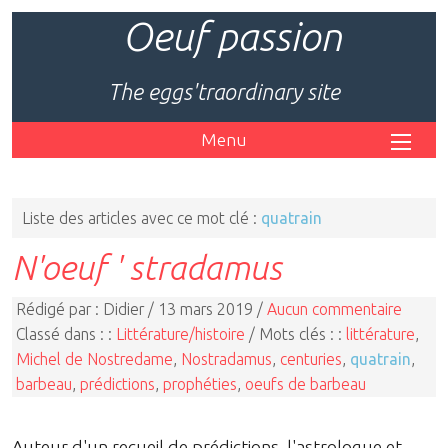
Oeuf passion
The eggs'traordinary site
Menu
Liste des articles avec ce mot clé :
quatrain
N'oeuf ' stradamus
Rédigé par : Didier / 13 mars 2019 /
Aucun commentaire
Classé dans : :
Littérature/histoire
/ Mots clés : :
littérature
,
Michel de Nostredame
,
Nostradamus
,
centuries
,
quatrain
,
barbeau
,
prédictions
,
prophéties
,
oeufs de barbeau
Auteur d'un recueil de prédictions, l'astrologue et