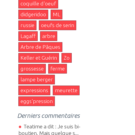
coquille d'oeuf
didgeridoo
ML
russie
oeufs de serin
Lagaff
arbre
Arbre de Pâques
Keller et Guérin
Zo
grossesse
ferme
lampe berger
expressions
meurette
eggs'pression
Derniers commentaires
Teatime a dit : Je suis bi-
boutien. Mais quelque s...