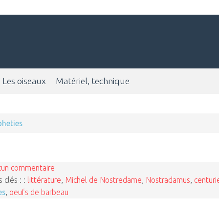
Les oiseaux
Matériel, technique
pheties
cun commentaire
 clés : :
littérature
,
Michel de Nostredame
,
Nostradamus
,
centuri
es
,
oeufs de barbeau