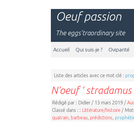
Oeuf passion
The eggs'traordinary site
Accueil
Qui suis-je ?
Oviparité
Liste des articles avec ce mot clé :
pro
N'oeuf ' stradamus
Rédigé par : Didier / 13 mars 2019 /
Au
Classé dans : :
Littérature/histoire
/ Mots
quatrain
,
barbeau
,
prédictions
,
prophéti