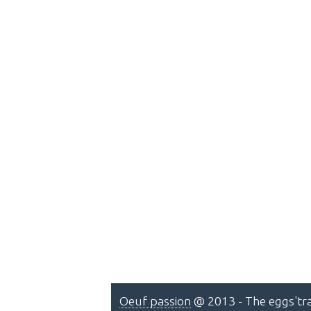
Oeuf passion
@ 2013 - The eggs'tra