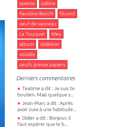
e
poème
salière
Faustino Bocchi
fécond
oeuf de vanneau
Le Touquet
Meu
album
oblitérer
volatile
oeufs presse papiers
Derniers commentaires
Teatime a dit : Je suis bi-
boutien. Mais quelque s...
Jean-Marc a dit : Après
avoir suivi à une habitude...
Didier a dit : Bonjour, il
faut espérer que le b...