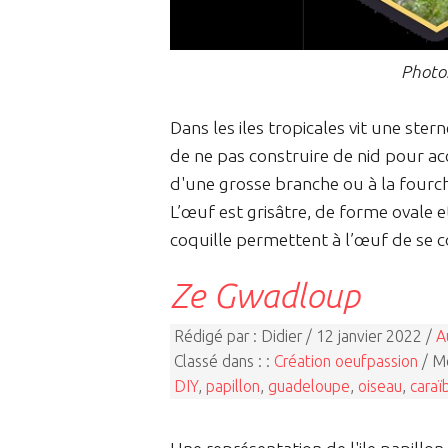
Photos
Dans les iles tropicales vit une ste
de ne pas construire de nid pour acc
d'une grosse branche ou à la four
L’œuf est grisâtre, de forme ovale e
coquille permettent à l’œuf de se c
Ze Gwadloup
Rédigé par : Didier / 12 janvier 2022 /
A
Classé dans : :
Création oeufpassion
/ Mo
DIY
,
papillon
,
guadeloupe
,
oiseau
,
caraï