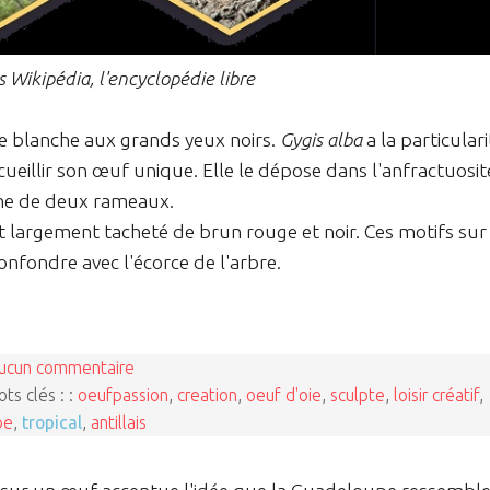
 Wikipédia, l'encyclopédie libre
rne blanche aux grands yeux noirs.
Gygis alba
a la particulari
ueillir son œuf unique. Elle le dépose dans l'anfractuosit
che de deux rameaux.
t largement tacheté de brun rouge et noir. Ces motifs sur 
onfondre avec l'écorce de l'arbre.
ucun commentaire
ts clés : :
oeufpassion
,
creation
,
oeuf d'oie
,
sculpte
,
loisir créatif
,
be
,
tropical
,
antillais