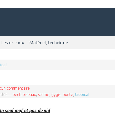
Les oiseaux
Matériel, technique
ical
cun commentaire
clés : :
oeuf
,
oiseaux
,
sterne
,
gygis
,
ponte
,
tropical
Un seul œuf et pas de nid