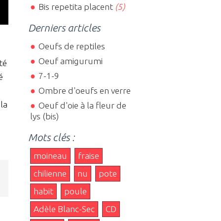
Bis repetita placent
(5)
Derniers articles
Oeufs de reptiles
Oeuf amigurumi
té
7-1-9
é
Ombre d'oeufs en verre
la
Oeuf d'oie à la fleur de
lys (bis)
Mots clés :
moineau
fraise
chilienne
nu
pote
habit
poule
Adèle Blanc-Sec
CD