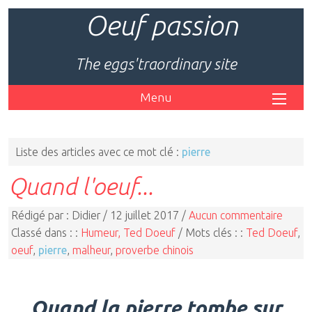
Oeuf passion
The eggs'traordinary site
Menu
Liste des articles avec ce mot clé :
pierre
Quand l'oeuf...
Rédigé par : Didier / 12 juillet 2017 /
Aucun commentaire
Classé dans : :
Humeur, Ted Doeuf
/ Mots clés : :
Ted Doeuf
,
oeuf
,
pierre
,
malheur
,
proverbe chinois
Quand la pierre tombe sur