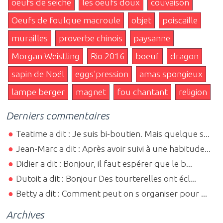
oeufs de seiche
les oeufs doux
couvaison
Oeufs de foulque macroule
objet
poiscaille
murailles
proverbe chinois
paysanne
Morgan Weistling
Rio 2016
boeuf
dragon
sapin de Noël
eggs'pression
amas spongieux
lampe berger
magnet
fou chantant
religion
Derniers commentaires
Teatime a dit : Je suis bi-boutien. Mais quelque s...
Jean-Marc a dit : Après avoir suivi à une habitude...
Didier a dit : Bonjour, il faut espérer que le b...
Dutoit a dit : Bonjour Des tourterelles ont écl...
Betty a dit : Comment peut on s organiser pour ...
Archives