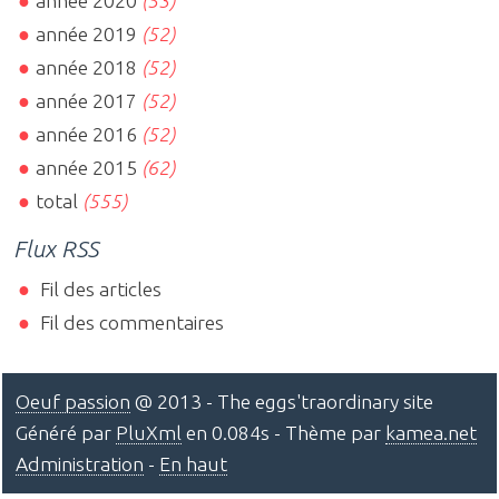
année 2020
(53)
année 2019
(52)
année 2018
(52)
année 2017
(52)
année 2016
(52)
année 2015
(62)
total
(555)
Flux RSS
Fil des articles
Fil des commentaires
Oeuf passion
@ 2013 - The eggs'traordinary site
Généré par
PluXml
en 0.084s - Thème par
kamea.net
Administration
-
En haut