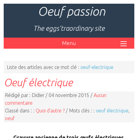
Oeuf passion
The eggs'traordinary site
Menu
Liste des articles avec ce mot clé :
oeuf-electrique
Oeuf électrique
Rédigé par : Didier / 04 novembre 2015 /
Aucun
commentaire
Classé dans : :
Quoi d'autre ?
/ Mots clés : :
oeuf électrique
,
oeuf
Gravure ancienne de trois œufs électriques.