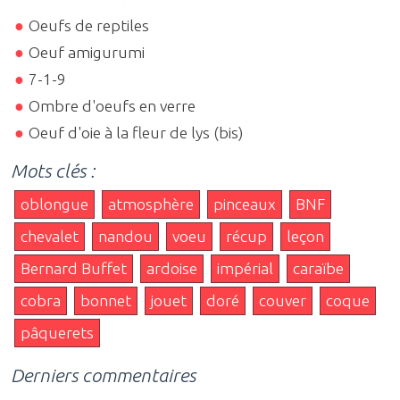
Oeufs de reptiles
Oeuf amigurumi
7-1-9
Ombre d'oeufs en verre
Oeuf d'oie à la fleur de lys (bis)
Mots clés :
oblongue
atmosphère
pinceaux
BNF
chevalet
nandou
voeu
récup
leçon
Bernard Buffet
ardoise
impérial
caraïbe
cobra
bonnet
jouet
doré
couver
coque
pâquerets
Derniers commentaires