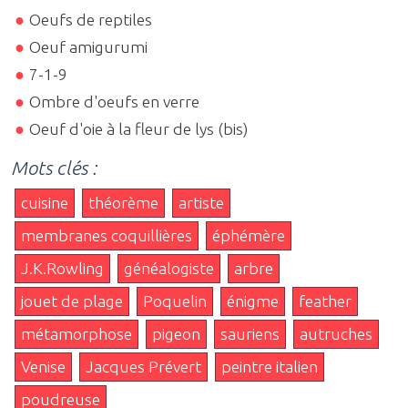
Oeufs de reptiles
Oeuf amigurumi
7-1-9
Ombre d'oeufs en verre
Oeuf d'oie à la fleur de lys (bis)
Mots clés :
cuisine
théorème
artiste
membranes coquillières
éphémère
J.K.Rowling
généalogiste
arbre
jouet de plage
Poquelin
énigme
feather
métamorphose
pigeon
sauriens
autruches
Venise
Jacques Prévert
peintre italien
poudreuse