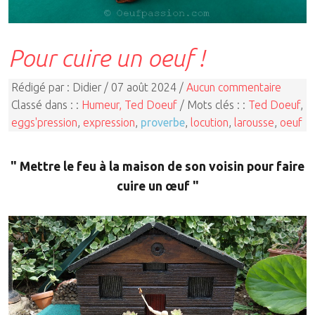
Pour cuire un oeuf !
Rédigé par : Didier / 07 août 2024 /
Aucun commentaire
Classé dans : :
Humeur, Ted Doeuf
/ Mots clés : :
Ted Doeuf
,
eggs'pression
,
expression
,
proverbe
,
locution
,
larousse
,
oeuf
" Mettre le feu à la maison de son voisin pour faire
cuire un œuf "