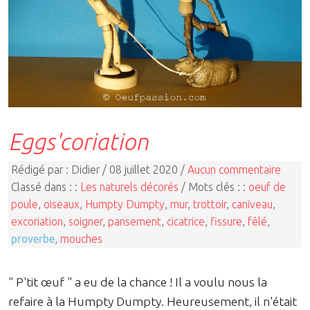
Eggs'coriation
Rédigé par : Didier / 08 juillet 2020 /
Aucun commentaire
Classé dans : :
Les naturels décorés
/ Mots clés : :
oeuf de
poule
,
oiseaux
,
Humpty Dumpty
,
mur
,
trottoir
,
caniveau
,
excoriation
,
soigner
,
pansement
,
cicatrice
,
fissure
,
fêlé
,
proverbe
,
mouches
" P'tit œuf " a eu de la chance ! Il a voulu nous la
refaire à la Humpty Dumpty. Heureusement, il n'était