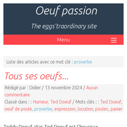
Oeuf passion
The eggs'traordinary site
Menu
Liste des articles avec ce mot clé :
proverbe
Tous ses oeufs...
Rédigé par : Didier / 13 novembre 2024 /
Aucun
commentaire
Classé dans : :
Humeur, Ted Doeuf
/ Mots clés : :
Ted Doeuf
,
oeuf de poule
,
proverbe
,
expression
,
locution
,
poules
,
panier
Teddy Doeuf alias Ted Doeuf est l'heureux