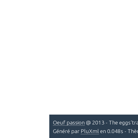
Oeuf passion
@ 2013 - The eggs'tra
Généré par
PluXml
en 0.048s - Th