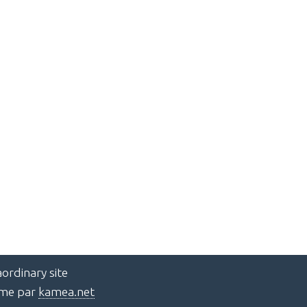
ordinary site
ème par
kamea.net