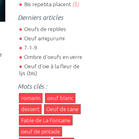
Bis repetita placent
(5)
Derniers articles
Oeufs de reptiles
Oeuf amigurumi
7-1-9
e
Ombre d'oeufs en verre
Oeuf d'oie à la fleur de
lys (bis)
Mots clés :
romarin
oeuf blanc
dessert
Oeuf de cane
Fable de La Fontaine
oeuf de pintade