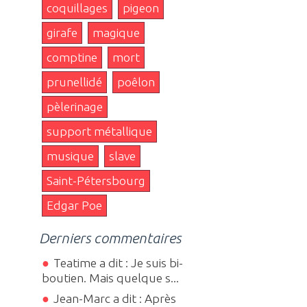
coquillages
pigeon
girafe
magique
comptine
mort
prunellidé
poêlon
pèlerinage
support métallique
musique
slave
Saint-Pétersbourg
Edgar Poe
Derniers commentaires
Teatime a dit : Je suis bi-
boutien. Mais quelque s...
Jean-Marc a dit : Après