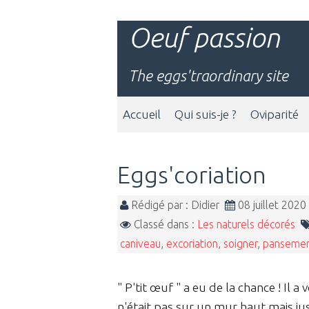
Oeuf passion
The eggs'traordinary site
Accueil
Qui suis-je ?
Oviparité
Eggs'coriation
Rédigé par : Didier
08 juillet 202
Classé dans :
Les naturels décorés
caniveau
,
excoriation
,
soigner
,
panseme
" P'tit œuf " a eu de la chance ! Il
n'était pas sur un mur haut mais juste