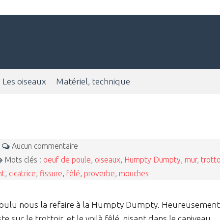
Les oiseaux
Matériel, technique
0
Aucun commentaire
Mots clés :
oeuf de poule
,
oiseaux
,
Humpty Dumpty
,
mur
,
trotto
nt
,
cicatrice
,
fissure
,
fêlé
,
proverbe
,
mouches
 a voulu nous la refaire à la Humpty Dumpty. Heureusement,
 sur le trottoir, et le voilà fêlé, gisant dans le caniveau.