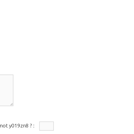
 mot
y019zn8
?
: