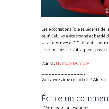
Les excoriations (plaies légères de 
œuf. Celui-ci a été soigné et bardé 
sera refermée et " P'tit œuf " pourr
les mouches ne s'attaquent pas à un
Voir ici :
Humpty Dumpty
------------------------------
Vous avez aimé cet article ? Alors n'
Écrire un commen
Votre nom ou pseudo :