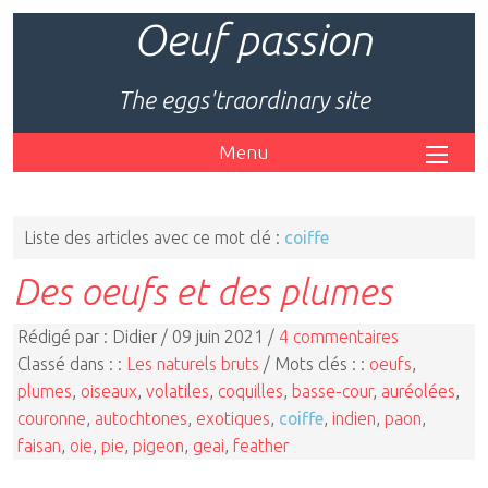
Oeuf passion
The eggs'traordinary site
Menu
Liste des articles avec ce mot clé :
coiffe
Des oeufs et des plumes
Rédigé par : Didier / 09 juin 2021 /
4 commentaires
Classé dans : :
Les naturels bruts
/ Mots clés : :
oeufs
,
plumes
,
oiseaux
,
volatiles
,
coquilles
,
basse-cour
,
auréolées
,
couronne
,
autochtones
,
exotiques
,
coiffe
,
indien
,
paon
,
faisan
,
oie
,
pie
,
pigeon
,
geai
,
feather