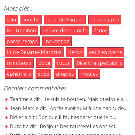
Mots clés :
sein
souche
lapin de Pâques
bois sculpté
KG Tradition
Le livre de la jungle
écrins
passe-temps
Incubation
Lucie Delarue-Mardrus
béton
oeuf en pierre
minuteurs
boite
futur
Dicentra spectabilis
éphémère
épée
simples
meules
Derniers commentaires
Teatime a dit : Je suis bi-boutien. Mais quelque s...
Jean-Marc a dit : Après avoir suivi à une habitude...
Didier a dit : Bonjour, il faut espérer que le b...
Dutoit a dit : Bonjour Des tourterelles ont écl...