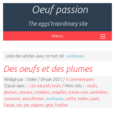
Oeuf passion
The eggs'traordinary site
Menu
Liste des articles avec ce mot clé :
exotiques
Des oeufs et des plumes
Rédigé par : Didier / 09 juin 2021 /
4 commentaires
Classé dans : :
Les naturels bruts
/ Mots clés : :
oeufs
,
plumes
,
oiseaux
,
volatiles
,
coquilles
,
basse-cour
,
auréolées
,
couronne
,
autochtones
,
exotiques
,
coiffe
,
indien
,
paon
,
faisan
,
oie
,
pie
,
pigeon
,
geai
,
feather