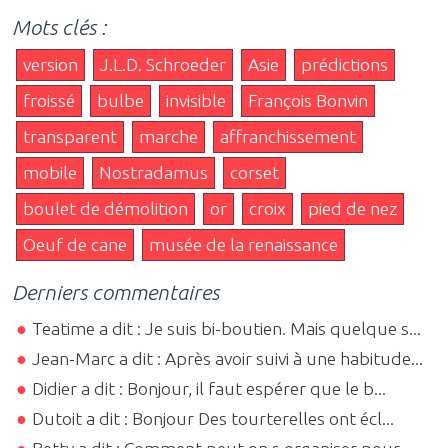
Mots clés :
version
J.L.D. Schroeder
Asie
prédictions
froissé
bulbe
invisible
François Bonvin
transparent
marche
affranchissement
mobile
Nostradamus
corset
boulet de démolition
or
croix
pied de nez
Oeuf de cane
musée de la renaissance
Derniers commentaires
Teatime a dit : Je suis bi-boutien. Mais quelque s...
Jean-Marc a dit : Après avoir suivi à une habitude...
Didier a dit : Bonjour, il faut espérer que le b...
Dutoit a dit : Bonjour Des tourterelles ont écl...