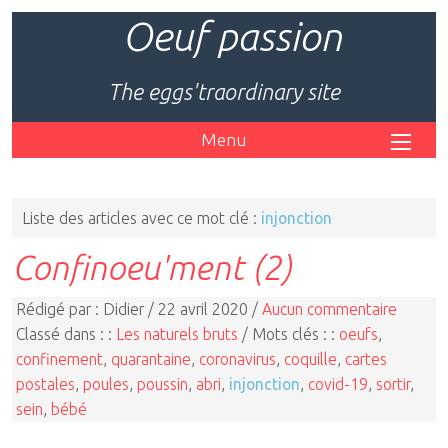
Oeuf passion
The eggs'traordinary site
Menu
Liste des articles avec ce mot clé :
injonction
Confinoeu'ment (2)
Rédigé par : Didier / 22 avril 2020 /
Aucun commentaire
Classé dans : :
Les naturels bruts
/ Mots clés : :
oeufs
,
confinement
,
quarantaine
,
coronavirus
,
coquille
,
cartes
postales
,
poules
,
poussin
,
abri
,
injonction
,
covid-19
,
sortir
,
sein
,
bébé