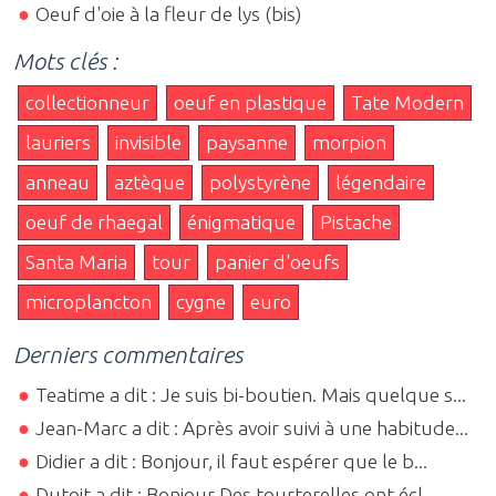
Oeuf d'oie à la fleur de lys (bis)
Mots clés :
collectionneur
oeuf en plastique
Tate Modern
lauriers
invisible
paysanne
morpion
anneau
aztèque
polystyrène
légendaire
oeuf de rhaegal
énigmatique
Pistache
Santa Maria
tour
panier d'oeufs
microplancton
cygne
euro
Derniers commentaires
Teatime a dit : Je suis bi-boutien. Mais quelque s...
Jean-Marc a dit : Après avoir suivi à une habitude...
Didier a dit : Bonjour, il faut espérer que le b...
Dutoit a dit : Bonjour Des tourterelles ont écl...