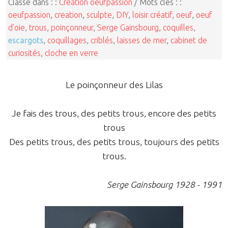
Classé dans : :
Création oeufpassion
/ Mots clés : :
oeufpassion
,
creation
,
sculpte
,
DIY
,
loisir créatif
,
oeuf
,
oeuf
d'oie
,
trous
,
poinçonneur
,
Serge Gainsbourg
,
coquilles
,
escargots
,
coquillages
,
criblés
,
laisses de mer
,
cabinet de
curiosités
,
cloche en verre
Le poinçonneur des Lilas
Je fais des trous, des petits trous, encore des petits
trous
Des petits trous, des petits trous, toujours des petits
trous.
Serge Gainsbourg 1928 - 1991