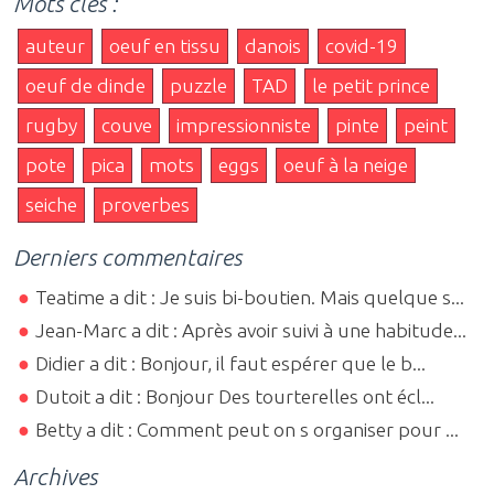
Mots clés :
auteur
oeuf en tissu
danois
covid-19
oeuf de dinde
puzzle
TAD
le petit prince
rugby
couve
impressionniste
pinte
peint
pote
pica
mots
eggs
oeuf à la neige
seiche
proverbes
Derniers commentaires
Teatime a dit : Je suis bi-boutien. Mais quelque s...
Jean-Marc a dit : Après avoir suivi à une habitude...
Didier a dit : Bonjour, il faut espérer que le b...
Dutoit a dit : Bonjour Des tourterelles ont écl...
Betty a dit : Comment peut on s organiser pour ...
Archives