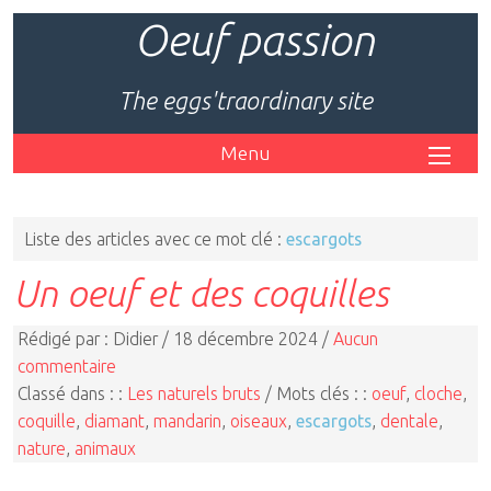
Oeuf passion
The eggs'traordinary site
Menu
Liste des articles avec ce mot clé :
escargots
Un oeuf et des coquilles
Rédigé par : Didier / 18 décembre 2024 /
Aucun
commentaire
Classé dans : :
Les naturels bruts
/ Mots clés : :
oeuf
,
cloche
,
coquille
,
diamant
,
mandarin
,
oiseaux
,
escargots
,
dentale
,
nature
,
animaux