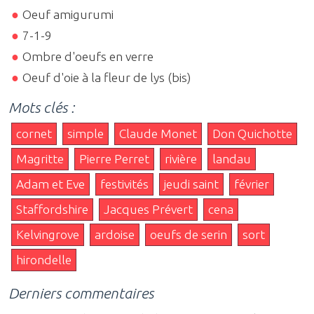
Oeuf amigurumi
7-1-9
Ombre d'oeufs en verre
Oeuf d'oie à la fleur de lys (bis)
Mots clés :
cornet
simple
Claude Monet
Don Quichotte
Magritte
Pierre Perret
rivière
landau
Adam et Eve
festivités
jeudi saint
février
Staffordshire
Jacques Prévert
cena
Kelvingrove
ardoise
oeufs de serin
sort
hirondelle
Derniers commentaires