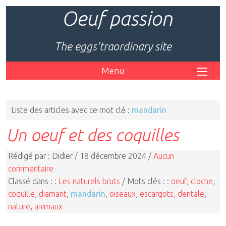
Oeuf passion
The eggs'traordinary site
Menu
Liste des articles avec ce mot clé :
mandarin
Un oeuf et des coquilles
Rédigé par : Didier / 18 décembre 2024 /
Aucun
commentaire
Classé dans : :
Les naturels bruts
/ Mots clés : :
oeuf
,
cloche
,
coquille
,
diamant
,
mandarin
,
oiseaux
,
escargots
,
dentale
,
nature
,
animaux