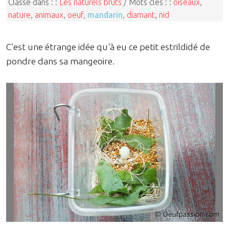
Classé dans : :
Les naturels bruts
/ Mots clés : :
oiseaux
,
nature
,
animaux
,
oeuf
,
mandarin
,
diamant
,
nid
C'est une étrange idée qu'à eu ce petit estrildidé de
pondre dans sa mangeoire.