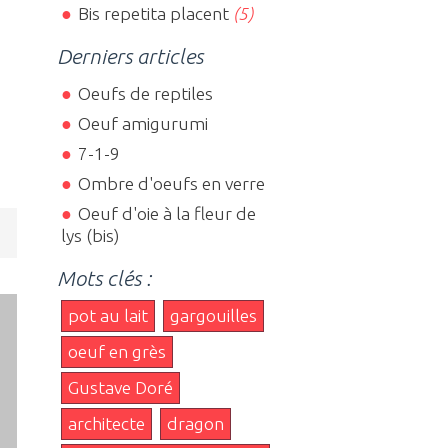
Bis repetita placent
(5)
Derniers articles
Oeufs de reptiles
Oeuf amigurumi
7-1-9
Ombre d'oeufs en verre
Oeuf d'oie à la fleur de
lys (bis)
Mots clés :
pot au lait
gargouilles
oeuf en grès
Gustave Doré
architecte
dragon