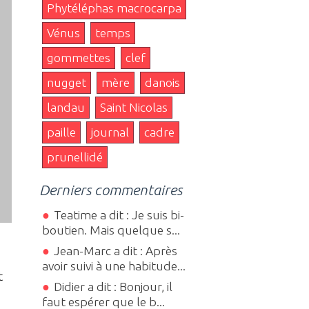
Phytéléphas macrocarpa
Vénus
temps
gommettes
clef
nugget
mère
danois
landau
Saint Nicolas
paille
journal
cadre
prunellidé
Derniers commentaires
Teatime a dit : Je suis bi-
boutien. Mais quelque s...
Jean-Marc a dit : Après
avoir suivi à une habitude...
t
Didier a dit : Bonjour, il
faut espérer que le b...