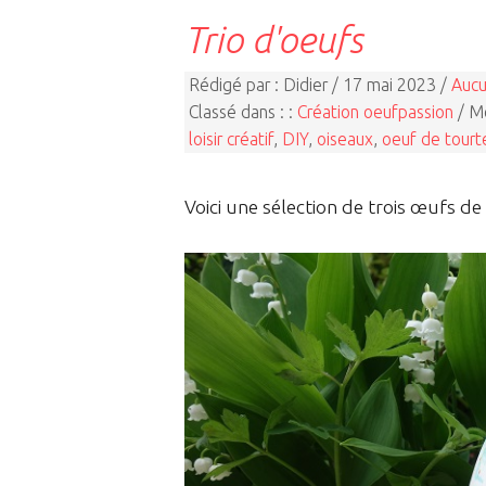
Trio d'oeufs
Rédigé par : Didier / 17 mai 2023 /
Aucu
Classé dans : :
Création oeufpassion
/ Mo
loisir créatif
,
DIY
,
oiseaux
,
oeuf de tourt
Voici une sélection de trois œufs de