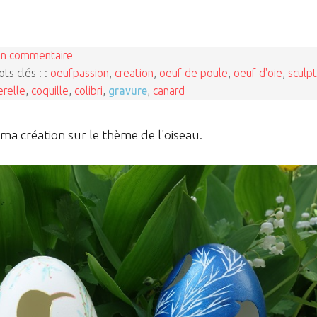
n commentaire
ts clés : :
oeufpassion
,
creation
,
oeuf de poule
,
oeuf d'oie
,
sculp
erelle
,
coquille
,
colibri
,
gravure
,
canard
 ma création sur le thème de l'oiseau.