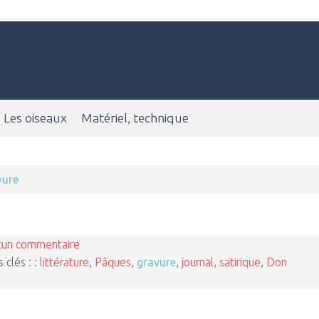
Les oiseaux
Matériel, technique
vure
cun commentaire
 clés : :
littérature
,
Pâques
,
gravure
,
journal
,
satirique
,
Don