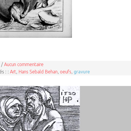
 /
Aucun commentaire
és : :
Art
,
Hans Sebald Behan
,
oeufs
,
gravure