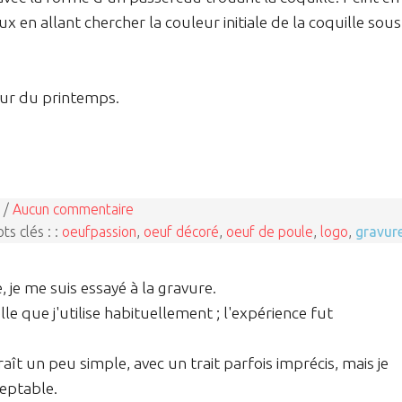
x en allant chercher la couleur initiale de la coquille sous
our du printemps.
 /
Aucun commentaire
ts clés : :
oeufpassion
,
oeuf décoré
,
oeuf de poule
,
logo
,
gravur
, je me suis essayé à la gravure.
le que j'utilise habituellement ; l'expérience fut
ît un peu simple, avec un trait parfois imprécis, mais je
ceptable.