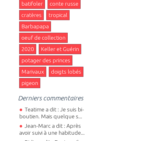
batifoler
conte russe
cratères
tropical
Barbapapa
oeuf de collection
2020
Keller et Guérin
potager des princes
Marivaux
doigts lobés
pigeon
Derniers commentaires
Teatime a dit : Je suis bi-
boutien. Mais quelque s...
Jean-Marc a dit : Après
avoir suivi à une habitude...