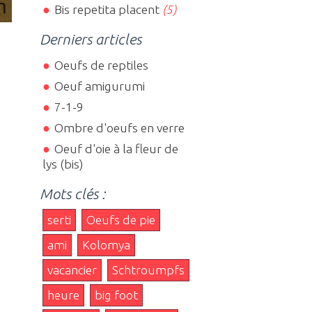
Bis repetita placent
(5)
Derniers articles
Oeufs de reptiles
Oeuf amigurumi
7-1-9
Ombre d'oeufs en verre
Oeuf d'oie à la fleur de
lys (bis)
Mots clés :
serti
Oeufs de pie
ami
Kolomya
vacancier
Schtroumpfs
heure
big foot