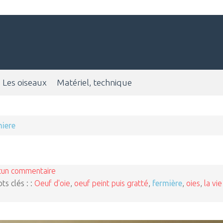
Les oiseaux
Matériel, technique
miere
cun commentaire
ts clés : :
Oeuf d'oie
,
oeuf peint puis gratté
,
fermière
,
oies
,
la vie