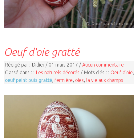
Oeuf d'oie gratté
Rédigé par : Didier / 01 mars 2017 /
Aucun commentaire
Classé dans : :
Les naturels décorés
/ Mots clés : :
Oeuf d'oie
,
oeuf peint puis gratté
,
fermière
,
oies
,
la vie aux champs