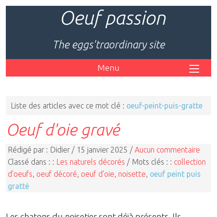
Oeuf passion
The eggs'traordinary site
Menu
Liste des articles avec ce mot clé :
oeuf-peint-puis-gratte
Oeuf d'oie gravé
Rédigé par : Didier / 15 janvier 2025 /
Aucun commentaire
Classé dans : :
Les naturels décorés
/ Mots clés : :
collection
d'oeufs
,
oeuf décoré
,
oeuf d'oie
,
noisette
,
oeuf peint puis
gratté
Les chatons du noisetier sont déjà présents. Ils