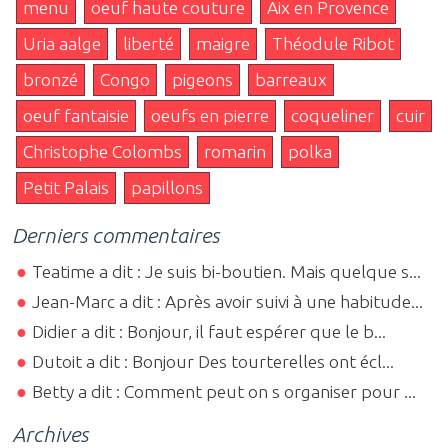
menu
oeuf haute couture
Aix en Provence
Uria aalge
liberté
maigre
Théodule Ribot
bronzé
Congo
pigeons
barreaux
oeuf fantaisie
oeufs en pierre
coqueliner
cuir
Christophe Colombs
romarin
polka
Petit Palais
papillons
Derniers commentaires
Teatime a dit : Je suis bi-boutien. Mais quelque s...
Jean-Marc a dit : Après avoir suivi à une habitude...
Didier a dit : Bonjour, il faut espérer que le b...
Dutoit a dit : Bonjour Des tourterelles ont écl...
Betty a dit : Comment peut on s organiser pour ...
Archives