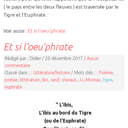
( le pays entre les deux fleuves ) est traversée par le
Tigre et l'Euphrate.
Voir aussi :
Et si l'oeu'phrate
Et si l'oeu'phrate
Rédigé par : Didier / 20 décembre 2017 /
Aucun
commentaire
Classé dans : :
Littérature/histoire
/ Mots clés : :
Poème
,
poésie
,
littérature
,
ibis
,
oeuf
,
oiseaux
,
J.L.Moreau
,
tigre
,
euphrate
" L'ibis,
L'ibis au bord du Tigre
(ou de l'Euphrate)