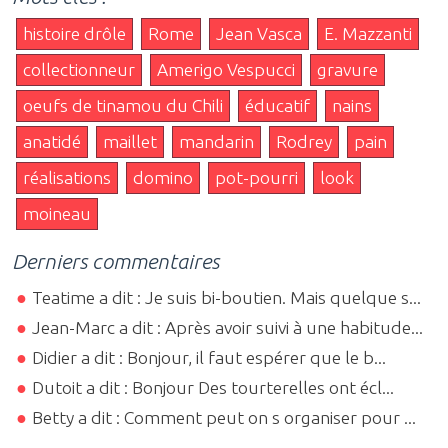
histoire drôle
Rome
Jean Vasca
E. Mazzanti
collectionneur
Amerigo Vespucci
gravure
oeufs de tinamou du Chili
éducatif
nains
anatidé
maillet
mandarin
Rodrey
pain
réalisations
domino
pot-pourri
look
moineau
Derniers commentaires
Teatime a dit : Je suis bi-boutien. Mais quelque s...
Jean-Marc a dit : Après avoir suivi à une habitude...
Didier a dit : Bonjour, il faut espérer que le b...
Dutoit a dit : Bonjour Des tourterelles ont écl...
Betty a dit : Comment peut on s organiser pour ...