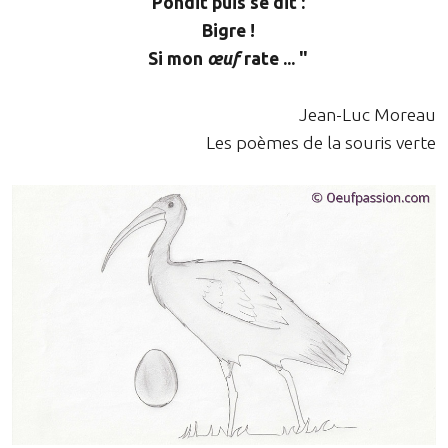
Pondit puis se dit :
Bigre !
Si mon
œuf
rate ... "
Jean-Luc Moreau
Les poèmes de la souris verte