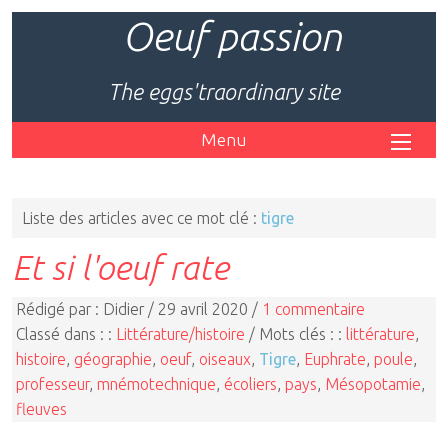
Oeuf passion
The eggs'traordinary site
Menu
Liste des articles avec ce mot clé :
tigre
Et si l'oeuf rate
Rédigé par : Didier / 29 avril 2020 /
1 commentaire
Classé dans : :
Littérature/histoire
/ Mots clés : :
littérature
,
histoire
,
géographie
,
oeuf
,
oiseaux
,
Tigre
,
Euphrate
,
poule
,
professeur
,
mnémotechnique
,
écoliers
,
pays
,
Mésopotamie
,
fleuves