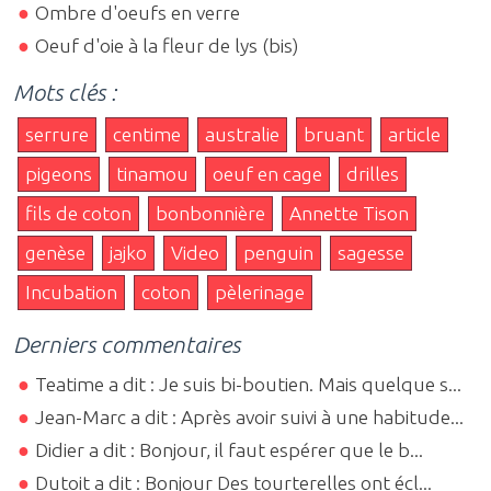
Ombre d'oeufs en verre
Oeuf d'oie à la fleur de lys (bis)
Mots clés :
serrure
centime
australie
bruant
article
pigeons
tinamou
oeuf en cage
drilles
fils de coton
bonbonnière
Annette Tison
genèse
jajko
Video
penguin
sagesse
Incubation
coton
pèlerinage
Derniers commentaires
Teatime a dit : Je suis bi-boutien. Mais quelque s...
Jean-Marc a dit : Après avoir suivi à une habitude...
Didier a dit : Bonjour, il faut espérer que le b...
Dutoit a dit : Bonjour Des tourterelles ont écl...