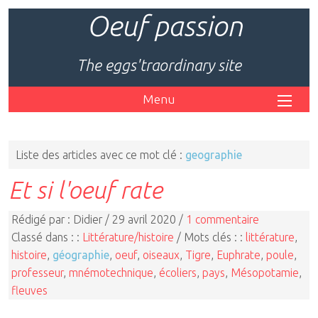
Oeuf passion
The eggs'traordinary site
Menu
Liste des articles avec ce mot clé :
geographie
Et si l'oeuf rate
Rédigé par : Didier / 29 avril 2020 /
1 commentaire
Classé dans : :
Littérature/histoire
/ Mots clés : :
littérature
,
histoire
,
géographie
,
oeuf
,
oiseaux
,
Tigre
,
Euphrate
,
poule
,
professeur
,
mnémotechnique
,
écoliers
,
pays
,
Mésopotamie
,
fleuves