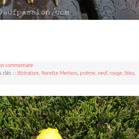
un commentaire
 clés : :
littérature
,
Norette Mertens
,
poème
,
oeuf
,
rouge
,
bleu
,