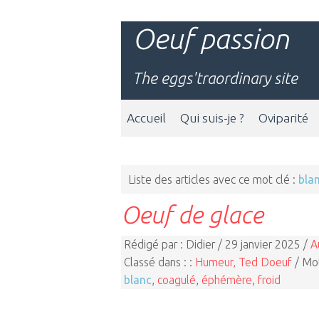
Oeuf passion
The eggs'traordinary site
Accueil
Qui suis-je ?
Oviparité
Liste des articles avec ce mot clé :
bla
Oeuf de glace
Rédigé par : Didier / 29 janvier 2025 /
A
Classé dans : :
Humeur, Ted Doeuf
/ Mot
blanc
,
coagulé
,
éphémère
,
froid