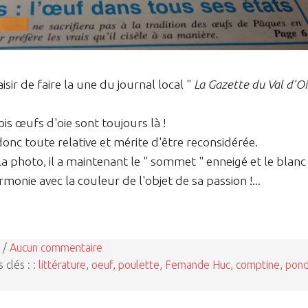
aisir de faire la une du journal local "
La Gazette du Val d'Oi
ois œufs d'oie sont toujours là !
donc toute relative et mérite d'être reconsidérée.
 photo, il a maintenant le " sommet " enneigé et le blanc
onie avec la couleur de l'objet de sa passion !...
 /
Aucun commentaire
 clés : :
littérature
,
oeuf
,
poulette
,
Fernande Huc
,
comptine
,
pon