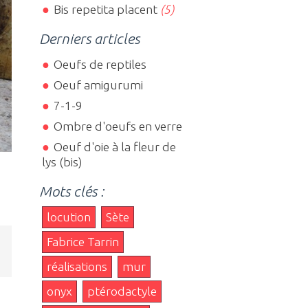
Bis repetita placent
(5)
Derniers articles
Oeufs de reptiles
Oeuf amigurumi
7-1-9
Ombre d'oeufs en verre
Oeuf d'oie à la fleur de
lys (bis)
Mots clés :
locution
Sète
Fabrice Tarrin
réalisations
mur
onyx
ptérodactyle