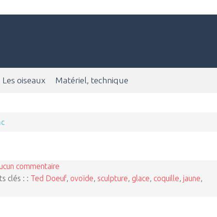
Les oiseaux
Matériel, technique
nc
ucun commentaire
s clés : :
Ted Doeuf
,
ovoïde
,
sculpture
,
glace
,
coquille
,
jaune
,