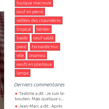
foulque macroule
oeuf en pierre
veillées des chaumières
tropical
héritier
basilic
oeuf sablé
peint
Fernande Huc
ville
tinamou
oeufs en plastique
lampe
Derniers commentaires
Teatime a dit : Je suis bi-
boutien. Mais quelque s...
Jean-Marc a dit : Après