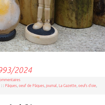
1993/2024
commentaires
 : :
Pâques
,
oeuf de Pâques
,
journal
,
La Gazette
,
oeufs d'oie
,