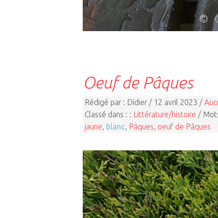
Oeuf de Pâques
Rédigé par : Didier / 12 avril 2023 /
Auc
Classé dans : :
Littérature/histoire
/ Mots
jaune
,
blanc
,
Pâques
,
oeuf de Pâques