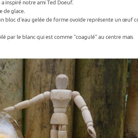
 a inspiré notre ami Ted Doeuf.
e de glace.
un bloc d'eau gelée de forme ovoïde représente un œuf c
voilé par le blanc qui est comme "coagulé" au centre mais