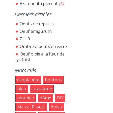
Bis repetita placent
(5)
Derniers articles
Oeufs de reptiles
Oeuf amigurumi
7-1-9
Ombre d'oeufs en verre
Oeuf d'oie à la fleur de
lys (bis)
Mots clés :
exoplanète
boutons
bleu
jurassique
morpion
dôme
DIY
Marcel Proust
émeu