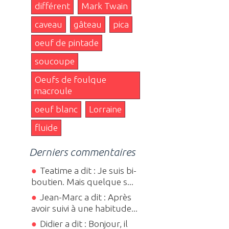
différent
Mark Twain
caveau
gâteau
pica
oeuf de pintade
soucoupe
Oeufs de foulque
macroule
oeuf blanc
Lorraine
fluide
Derniers commentaires
Teatime a dit : Je suis bi-
boutien. Mais quelque s...
Jean-Marc a dit : Après
avoir suivi à une habitude...
Didier a dit : Bonjour, il