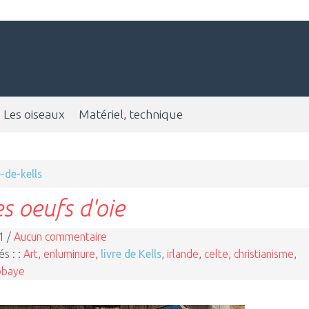
Les oiseaux
Matériel, technique
e-de-kells
s oeufs d'oie
1 /
Aucun commentaire
és : :
Art
,
enluminure
,
livre de Kells
,
irlande
,
celte
,
christianisme
,
bbaye