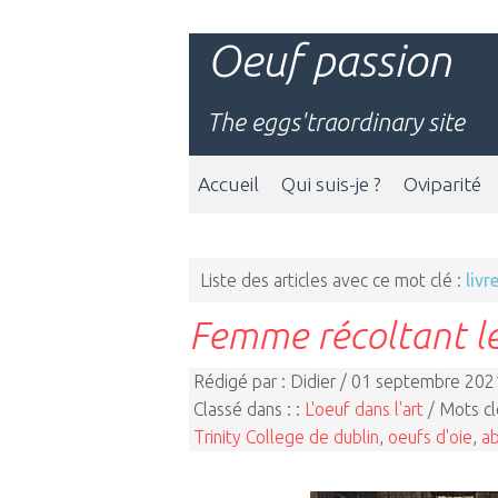
Oeuf passion
The eggs'traordinary site
Accueil
Qui suis-je ?
Oviparité
Liste des articles avec ce mot clé :
livr
Femme récoltant le
Rédigé par : Didier / 01 septembre 202
Classé dans : :
L'oeuf dans l'art
/ Mots cl
Trinity College de dublin
,
oeufs d'oie
,
a