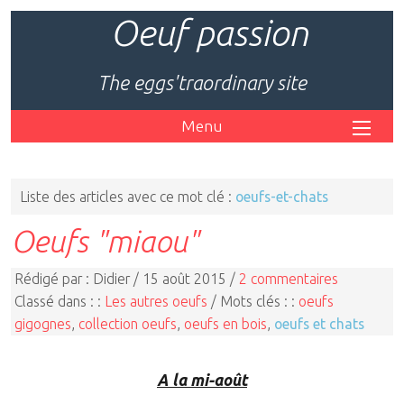
Oeuf passion
The eggs'traordinary site
Menu
Liste des articles avec ce mot clé :
oeufs-et-chats
Oeufs "miaou"
Rédigé par : Didier / 15 août 2015 /
2 commentaires
Classé dans : :
Les autres oeufs
/ Mots clés : :
oeufs
gigognes
,
collection oeufs
,
oeufs en bois
,
oeufs et chats
A la mi-août