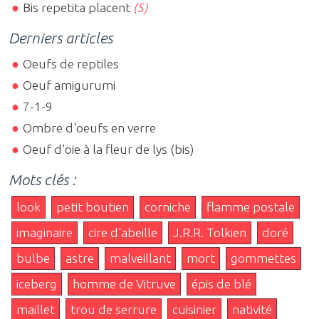
Bis repetita placent
(5)
Derniers articles
Oeufs de reptiles
Oeuf amigurumi
7-1-9
Ombre d'oeufs en verre
Oeuf d'oie à la fleur de lys (bis)
Mots clés :
look
petit boutien
corniche
flamme postale
imaginaire
cire d'abeille
J.R.R. Tolkien
doré
bulbe
astre
malveillant
mort
gommettes
iceberg
homme de Vitruve
épis de blé
maillet
trou de serrure
cuisinier
nativité