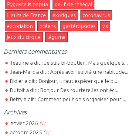
Pygoscelis papua
oeuf de rhaegal
Hauts de France
exotiques
coronavirus
excoriation
océans
gastéropodes
vis
jeux du cirque
légume
Derniers commentaires
Teatime a dit : Je suis bi-boutien. Mais quelque s...
Jean-Marc a dit : Après avoir suivi à une habitude...
Didier a dit : Bonjour, il faut espérer que le b...
Dutoit a dit : Bonjour Des tourterelles ont écl...
Betty a dit : Comment peut on s organiser pour ...
Archives
janvier 2026
(1)
octobre 2025
(1)