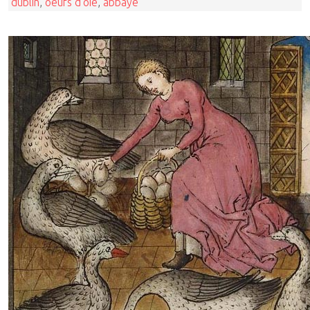
dublin
,
oeufs d'oie
,
abbaye