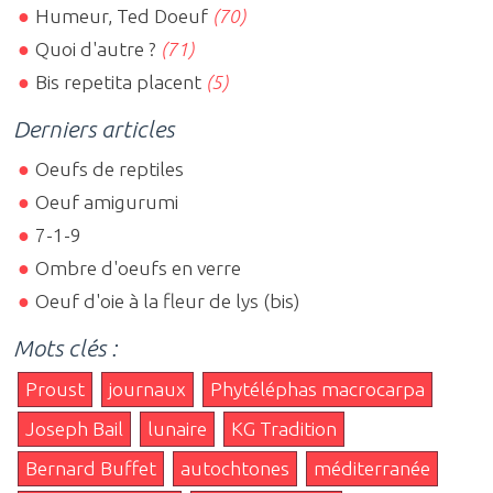
Humeur, Ted Doeuf
(70)
Quoi d'autre ?
(71)
Bis repetita placent
(5)
Derniers articles
Oeufs de reptiles
Oeuf amigurumi
7-1-9
Ombre d'oeufs en verre
Oeuf d'oie à la fleur de lys (bis)
Mots clés :
Proust
journaux
Phytéléphas macrocarpa
Joseph Bail
lunaire
KG Tradition
Bernard Buffet
autochtones
méditerranée