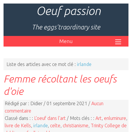
Oeuf passion
The eggs'traordinary site
Menu
Liste des articles avec ce mot clé :
irlande
Femme récoltant les oeufs
d'oie
Rédigé par : Didier / 01 septembre 2021 /
Aucun
commentaire
Classé dans : :
L'oeuf dans l'art
/ Mots clés : :
Art
,
enluminure
,
livre de Kells
,
irlande
,
celte
,
christianisme
,
Trinity College de