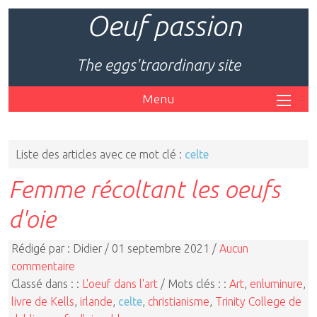
Oeuf passion
The eggs'traordinary site
Menu
Liste des articles avec ce mot clé :
celte
Femme récoltant les oeufs
d'oie
Rédigé par : Didier / 01 septembre 2021 /
Aucun
commentaire
Classé dans : :
L'oeuf dans l'art
/ Mots clés : :
Art
,
enluminure
,
livre de Kells
,
irlande
,
celte
,
christianisme
,
Trinity College de