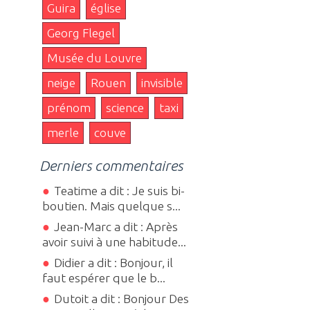
Guira
église
Georg Flegel
Musée du Louvre
neige
Rouen
invisible
prénom
science
taxi
merle
couve
Derniers commentaires
Teatime a dit : Je suis bi-
boutien. Mais quelque s...
Jean-Marc a dit : Après
avoir suivi à une habitude...
Didier a dit : Bonjour, il
faut espérer que le b...
Dutoit a dit : Bonjour Des