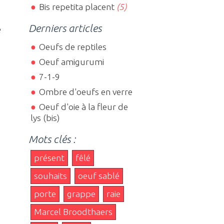
Bis repetita placent
(5)
Derniers articles
e
Oeufs de reptiles
Oeuf amigurumi
7-1-9
Ombre d'oeufs en verre
Oeuf d'oie à la fleur de
lys (bis)
Mots clés :
présent
fêlé
souhaits
oeuf sablé
porte
grappe
raie
Marcel Broodthaers