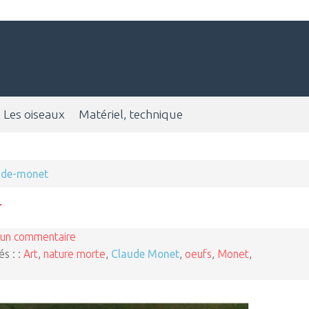
Les oiseaux
Matériel, technique
ude-monet
un commentaire
és : :
Art
,
nature morte
,
Claude Monet
,
oeufs
,
Monet
,