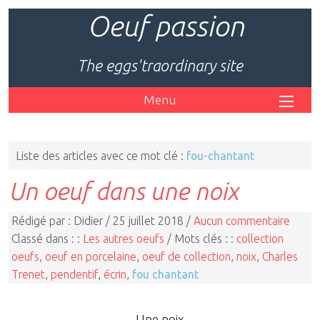
Oeuf passion
The eggs'traordinary site
Menu
Liste des articles avec ce mot clé :
fou-chantant
Un oeuf dans une noix
Rédigé par : Didier / 25 juillet 2018 /
Aucun commentaire
Classé dans : :
Les autres oeufs
/ Mots clés : :
collection
oeufs
,
oeuf en porcelaine
,
oeuf de collection
,
noix
,
Charles
Trenet
,
pendentif
,
écrin
,
fou chantant
Une noix