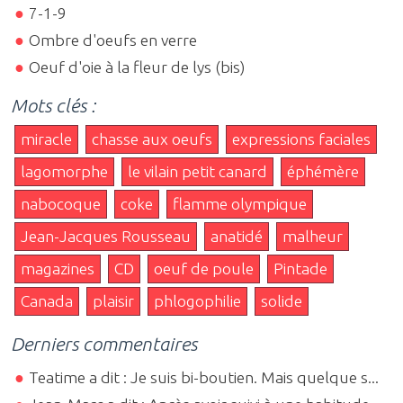
7-1-9
Ombre d'oeufs en verre
Oeuf d'oie à la fleur de lys (bis)
Mots clés :
miracle
chasse aux oeufs
expressions faciales
lagomorphe
le vilain petit canard
éphémère
nabocoque
coke
flamme olympique
Jean-Jacques Rousseau
anatidé
malheur
magazines
CD
oeuf de poule
Pintade
Canada
plaisir
phlogophilie
solide
Derniers commentaires
Teatime a dit : Je suis bi-boutien. Mais quelque s...