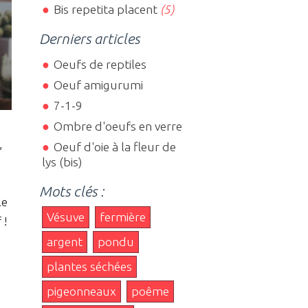
Bis repetita placent
(5)
Derniers articles
Oeufs de reptiles
Oeuf amigurumi
7-1-9
Ombre d'oeufs en verre
,
Oeuf d'oie à la fleur de
lys (bis)
Mots clés :
le
Vésuve
fermière
 !
argent
pondu
plantes séchées
pigeonneaux
poême