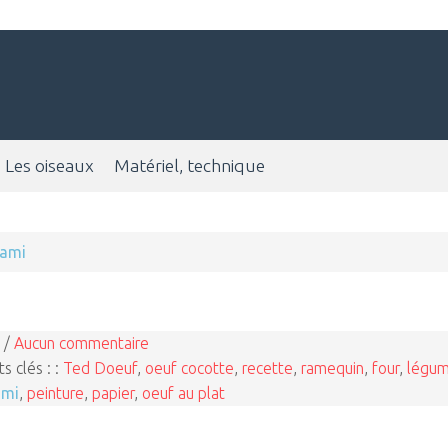
Les oiseaux
Matériel, technique
gami
 /
Aucun commentaire
s clés : :
Ted Doeuf
,
oeuf cocotte
,
recette
,
ramequin
,
four
,
légu
ami
,
peinture
,
papier
,
oeuf au plat