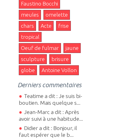
Faustino Bocchi
meules
omelette
chars
Acte
frise
tropical
Oeuf de fulmar
jaune
sculpture
brisure
globe
Antoine Vollon
Derniers commentaires
Teatime a dit : Je suis bi-
boutien. Mais quelque s...
Jean-Marc a dit : Après
avoir suivi à une habitude...
Didier a dit : Bonjour, il
faut espérer que le b...