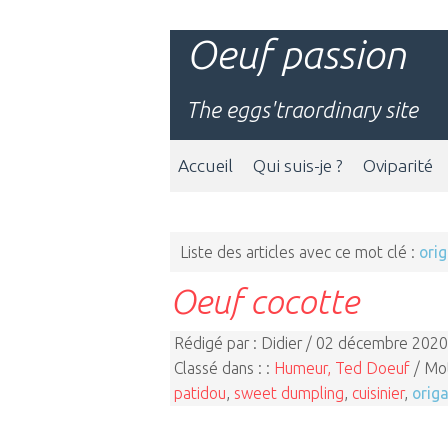
Oeuf passion
The eggs'traordinary site
Accueil
Qui suis-je ?
Oviparité
Liste des articles avec ce mot clé :
ori
Oeuf cocotte
Rédigé par : Didier / 02 décembre 2020
Classé dans : :
Humeur, Ted Doeuf
/ Mot
patidou
,
sweet dumpling
,
cuisinier
,
orig