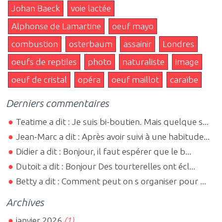
Johan Baeck
voie lactée
Alphonse de Lamartine
oeuf mayo
combustion
osterbaum
assainir
Londres
oeufs de reptiles
photo
naturaliste
image
oeuf de cristal
opéra
oeuf maillot
caraïbe
Derniers commentaires
Teatime a dit : Je suis bi-boutien. Mais quelque s...
Jean-Marc a dit : Après avoir suivi à une habitude...
Didier a dit : Bonjour, il faut espérer que le b...
Dutoit a dit : Bonjour Des tourterelles ont écl...
Betty a dit : Comment peut on s organiser pour ...
Archives
janvier 2026
(1)