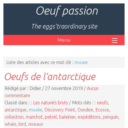
Oeuf passion
The eggs'traordinary site
Menu
Liste des articles avec ce mot clé :
musee
Oeufs de l'antarctique
Rédigé par : Didier / 27 novembre 2019 /
Aucun
commentaire
Classé dans : :
Les naturels bruts
/ Mots clés : :
oeufs
,
antarctique
,
musée
,
Discovery Point
,
Dundee
,
Ecosse
,
collection
,
manchot
,
petrel
,
baleinier
,
expéditions
,
penguin
,
whale
,
bird
,
oiseaux