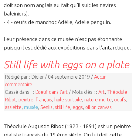
doit son nom anglais au fait qu'il suit les navires
baleiniers).
- 4 - œufs de manchot Adélie, Adelie penguin.
Leur présence dans ce musée n'est pas étonnante
puisqu'il est dédié aux expéditions dans l'antarctique.
Still life with eggs on a plate
Rédigé par : Didier / 04 septembre 2019 /
Aucun
commentaire
Classé dans : :
L'oeuf dans l'art
/ Mots clés : :
Art
,
Théodule
Ribot
,
peintre
,
français
,
huile sur toile
,
nature morte
,
oeufs
,
assiette
,
musée
,
Senlis
,
still life
,
eggs
,
oil on canvas
Théodule Augustin Ribot (1823 - 1891) est un peintre
réaliste français du 19 ème siècle. On lui doit cette