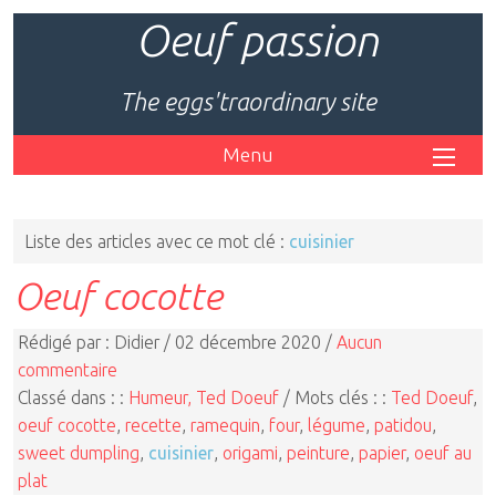
Oeuf passion
The eggs'traordinary site
Menu
Liste des articles avec ce mot clé :
cuisinier
Oeuf cocotte
Rédigé par : Didier / 02 décembre 2020 /
Aucun
commentaire
Classé dans : :
Humeur, Ted Doeuf
/ Mots clés : :
Ted Doeuf
,
oeuf cocotte
,
recette
,
ramequin
,
four
,
légume
,
patidou
,
sweet dumpling
,
cuisinier
,
origami
,
peinture
,
papier
,
oeuf au
plat