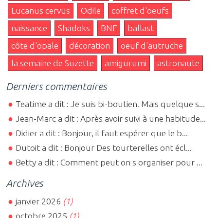
Lucanus cervus
Odile
coffret d'oeufs
naissance
Shadoks
BNF
ballast
côte d'opale
décoration
oeuf d'autruche
la semaine de Suzette
amigurumi
astronaute
Derniers commentaires
Teatime a dit : Je suis bi-boutien. Mais quelque s...
Jean-Marc a dit : Après avoir suivi à une habitude...
Didier a dit : Bonjour, il faut espérer que le b...
Dutoit a dit : Bonjour Des tourterelles ont écl...
Betty a dit : Comment peut on s organiser pour ...
Archives
janvier 2026
(1)
octobre 2025
(1)