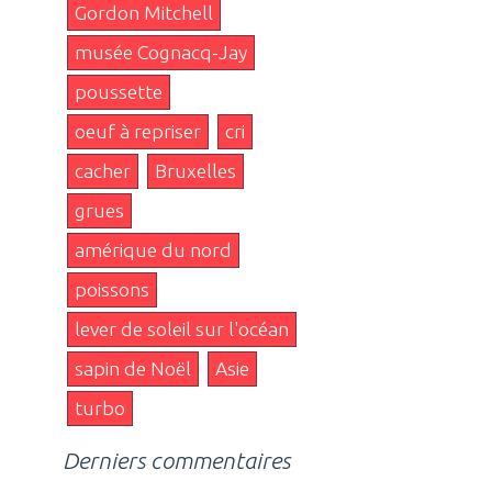
Gordon Mitchell
musée Cognacq-Jay
poussette
oeuf à repriser
cri
cacher
Bruxelles
grues
amérique du nord
poissons
lever de soleil sur l'océan
sapin de Noël
Asie
turbo
Derniers commentaires