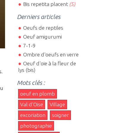
Bis repetita placent
(5)
Derniers articles
Oeufs de reptiles
Oeuf amigurumi
7-1-9
Ombre d'oeufs en verre
Oeuf d'oie à la fleur de
lys (bis)
s.
Mots clés :
au
oeuf en plomb
Val d'Oise
Village
excoriation
soigner
photographie