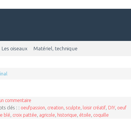
Les oiseaux
Matériel, technique
inal
un commentaire
ts clés : :
oeufpassion
,
creation
,
sculpte
,
loisir créatif
,
DIY
,
oeuf
de blé
,
croix pattée
,
agricole
,
historique
,
étoile
,
coquille