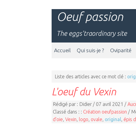
Oeuf passion
The eggs'traordinary site
Accueil
Qui suis-je ?
Oviparité
Liste des articles avec ce mot clé :
orig
L'oeuf du Vexin
Rédigé par : Didier / 07 avril 2021 /
Auc
Classé dans : :
Création oeufpassion
/ Mo
d'oie
,
Vexin
,
logo
,
ovale
,
original
,
épis 