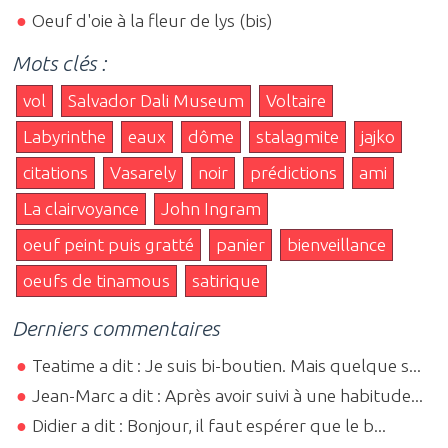
Oeuf d'oie à la fleur de lys (bis)
Mots clés :
vol
Salvador Dali Museum
Voltaire
Labyrinthe
eaux
dôme
stalagmite
jajko
citations
Vasarely
noir
prédictions
ami
La clairvoyance
John Ingram
oeuf peint puis gratté
panier
bienveillance
oeufs de tinamous
satirique
Derniers commentaires
Teatime a dit : Je suis bi-boutien. Mais quelque s...
Jean-Marc a dit : Après avoir suivi à une habitude...
Didier a dit : Bonjour, il faut espérer que le b...