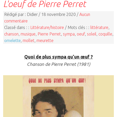
L'oeuf de Pierre Perret
Rédigé par : Didier / 18 novembre 2020 /
Aucun
commentaire
Classé dans : :
Littérature/histoire
/ Mots clés : :
littérature
,
chanson
,
musique
,
Pierre Perret
,
sympa
,
oeuf
,
soleil
,
coquille
,
omelette
,
mollet
,
meurette
Quoi de plus sympa qu'un œuf ?
Chanson de Pierre Perret (1981)