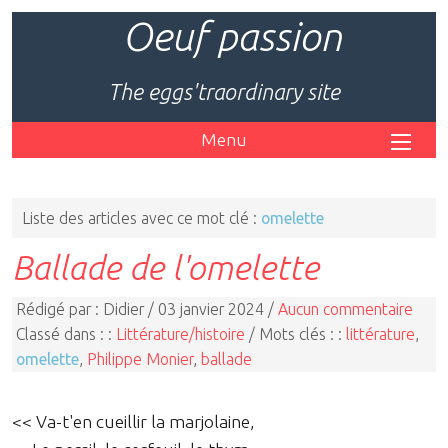
Oeuf passion
The eggs'traordinary site
Menu
Liste des articles avec ce mot clé :
omelette
Ballade de l'omelette
Rédigé par : Didier / 03 janvier 2024 /
Aucun commentaire
Classé dans : :
Littérature/histoire
/ Mots clés : :
littérature
,
omelette
,
Philippe Monier
,
ballade
<< Va-t'en cueillir la marjolaine,