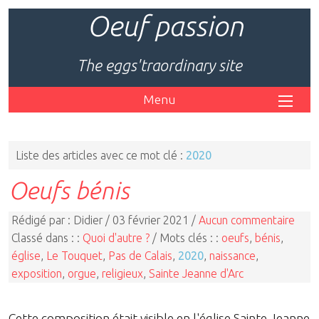
Oeuf passion
The eggs'traordinary site
Menu
Liste des articles avec ce mot clé :
2020
Oeufs bénis
Rédigé par : Didier / 03 février 2021 /
Aucun commentaire
Classé dans : :
Quoi d'autre ?
/ Mots clés : :
oeufs
,
bénis
,
église
,
Le Touquet
,
Pas de Calais
,
2020
,
naissance
,
exposition
,
orgue
,
religieux
,
Sainte Jeanne d'Arc
Cette composition était visible en l'église Sainte Jeanne