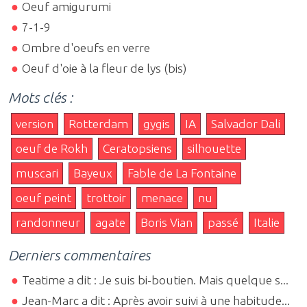
Oeuf amigurumi
7-1-9
Ombre d'oeufs en verre
Oeuf d'oie à la fleur de lys (bis)
Mots clés :
version
Rotterdam
gygis
IA
Salvador Dali
oeuf de Rokh
Ceratopsiens
silhouette
muscari
Bayeux
Fable de La Fontaine
oeuf peint
trottoir
menace
nu
randonneur
agate
Boris Vian
passé
Italie
Derniers commentaires
Teatime a dit : Je suis bi-boutien. Mais quelque s...
Jean-Marc a dit : Après avoir suivi à une habitude...