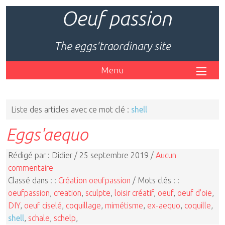
Oeuf passion
The eggs'traordinary site
Menu
Liste des articles avec ce mot clé :
shell
Eggs'aequo
Rédigé par : Didier / 25 septembre 2019 /
Aucun
commentaire
Classé dans : :
Création oeufpassion
/ Mots clés : :
oeufpassion
,
creation
,
sculpte
,
loisir créatif
,
oeuf
,
oeuf d'oie
,
DIY
,
oeuf ciselé
,
coquillage
,
mimétisme
,
ex-aequo
,
coquille
,
shell
,
schale
,
schelp
,