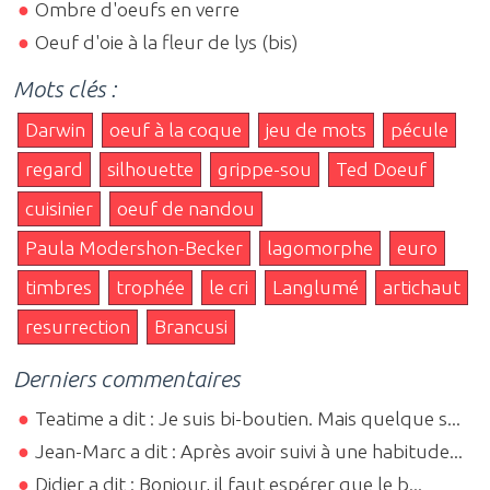
Ombre d'oeufs en verre
Oeuf d'oie à la fleur de lys (bis)
Mots clés :
Darwin
oeuf à la coque
jeu de mots
pécule
regard
silhouette
grippe-sou
Ted Doeuf
cuisinier
oeuf de nandou
Paula Modershon-Becker
lagomorphe
euro
timbres
trophée
le cri
Langlumé
artichaut
resurrection
Brancusi
Derniers commentaires
Teatime a dit : Je suis bi-boutien. Mais quelque s...
Jean-Marc a dit : Après avoir suivi à une habitude...
Didier a dit : Bonjour, il faut espérer que le b...