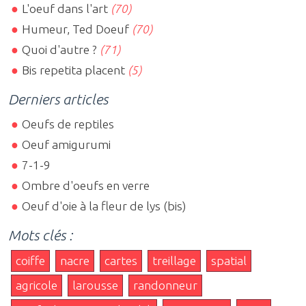
L'oeuf dans l'art
(70)
Humeur, Ted Doeuf
(70)
Quoi d'autre ?
(71)
Bis repetita placent
(5)
Derniers articles
Oeufs de reptiles
Oeuf amigurumi
7-1-9
Ombre d'oeufs en verre
Oeuf d'oie à la fleur de lys (bis)
Mots clés :
coiffe
nacre
cartes
treillage
spatial
agricole
larousse
randonneur