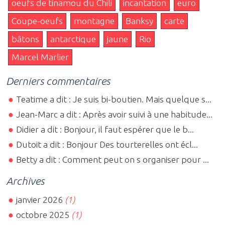
oeufs de tinamou du Chili
incantation
euro
Coupe-oeufs
montagne
Banksy
carte
bâtons
antarctique
jaune
Rio
Marcel Marlier
Derniers commentaires
Teatime a dit : Je suis bi-boutien. Mais quelque s...
Jean-Marc a dit : Après avoir suivi à une habitude...
Didier a dit : Bonjour, il faut espérer que le b...
Dutoit a dit : Bonjour Des tourterelles ont écl...
Betty a dit : Comment peut on s organiser pour ...
Archives
janvier 2026
(1)
octobre 2025
(1)