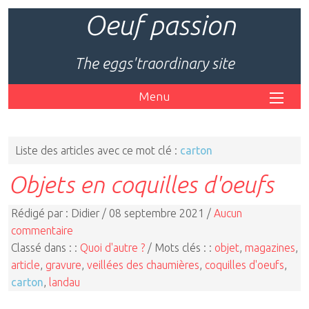
Oeuf passion
The eggs'traordinary site
Menu
Liste des articles avec ce mot clé :
carton
Objets en coquilles d'oeufs
Rédigé par : Didier / 08 septembre 2021 /
Aucun
commentaire
Classé dans : :
Quoi d'autre ?
/ Mots clés : :
objet
,
magazines
,
article
,
gravure
,
veillées des chaumières
,
coquilles d'oeufs
,
carton
,
landau