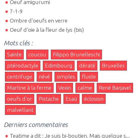
Oeuf amigurumi
7-1-9
Ombre d'oeufs en verre
Oeuf d'oie à la fleur de lys (bis)
Mots clés :
Sainte
coucou
Filippo Brunelleschi
ptérodactyle
Edimbourg
dératé
Bruxelles
centrifuge
névé
simples
fluide
Martine à la ferme
Vexin
calme
René Barjavel
oeufs d'or
Pistache
Esaü
éclosion
malveillant
Derniers commentaires
Teatime a dit : Je suis bi-boutien. Mais quelque s...