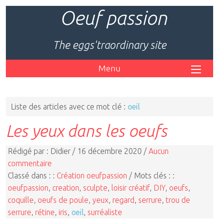
Oeuf passion
The eggs'traordinary site
Menu
Liste des articles avec ce mot clé :
oeil
Les yeux dans les oeufs
Rédigé par : Didier / 16 décembre 2020 /
Aucun
commentaire
Classé dans : :
Création oeufpassion
/ Mots clés : :
oeufpassion
,
creation
,
sculpte
,
loisir créatif
,
DIY
,
oeufs
,
coquille
,
oeufs de poule
,
yeux
,
regard
,
serrure
,
trou de
serrure
,
rétine
,
iris
,
oeil
,
surréaliste