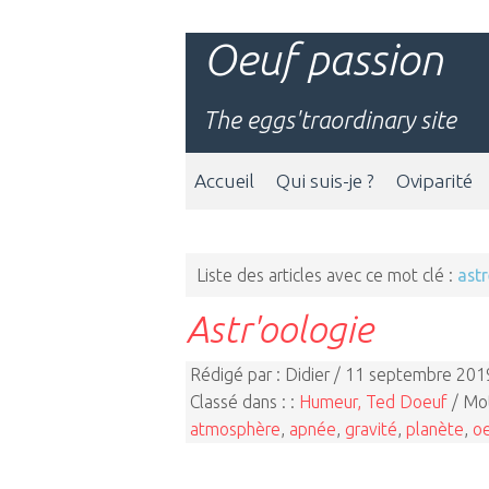
Oeuf passion
The eggs'traordinary site
Accueil
Qui suis-je ?
Oviparité
Liste des articles avec ce mot clé :
astr
Astr'oologie
Rédigé par : Didier / 11 septembre 201
Classé dans : :
Humeur, Ted Doeuf
/ Mot
atmosphère
,
apnée
,
gravité
,
planète
,
o