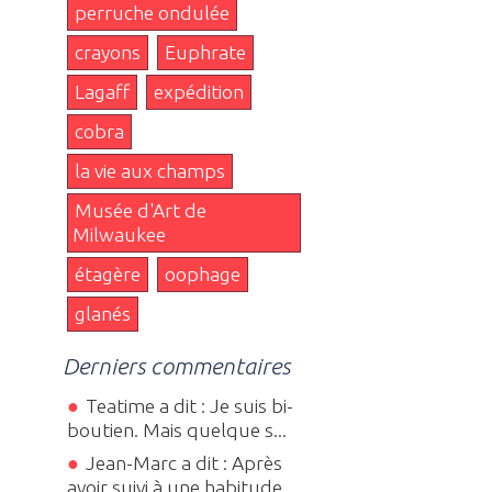
perruche ondulée
crayons
Euphrate
Lagaff
expédition
cobra
la vie aux champs
Musée d'Art de
Milwaukee
étagère
oophage
glanés
Derniers commentaires
Teatime a dit : Je suis bi-
boutien. Mais quelque s...
Jean-Marc a dit : Après
avoir suivi à une habitude...