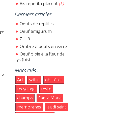
Bis repetita placent
(5)
Derniers articles
Oeufs de reptiles
Oeuf amigurumi
er
7-1-9
Ombre d'oeufs en verre
Oeuf d'oie à la fleur de
lys (bis)
Mots clés :
 de
Art
saillie
oblitérer
recyclage
resto
champs
Santa Maria
membranes
jeudi saint