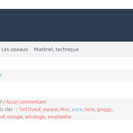
Les oiseaux
Matériel, technique
e
9 /
Aucun commentaire
s clés : :
Ted Doeuf
,
espace
,
rêve
,
astre
,
terre
,
groggy
,
euf
,
oologie
,
astrologie
,
exoplanète