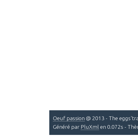
Oeuf passion
@ 2013 - The eggs'tra
Généré par
PluXml
en 0.072s - Th