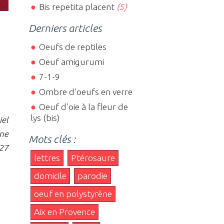
Bis repetita placent
(5)
Derniers articles
Oeufs de reptiles
,
Oeuf amigurumi
7-1-9
Ombre d'oeufs en verre
Oeuf d'oie à la fleur de
lys (bis)
iel
ane
Mots clés :
27
lettres
Ptérosaure
domicile
parodie
oeuf en polystyrène
Aix en Provence