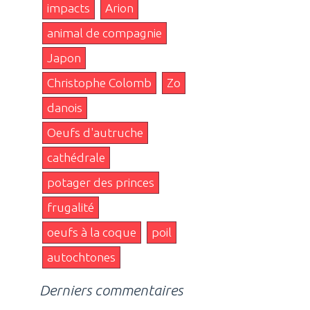
impacts
Arion
animal de compagnie
Japon
Christophe Colomb
Zo
danois
Oeufs d'autruche
cathédrale
potager des princes
frugalité
oeufs à la coque
poil
autochtones
Derniers commentaires