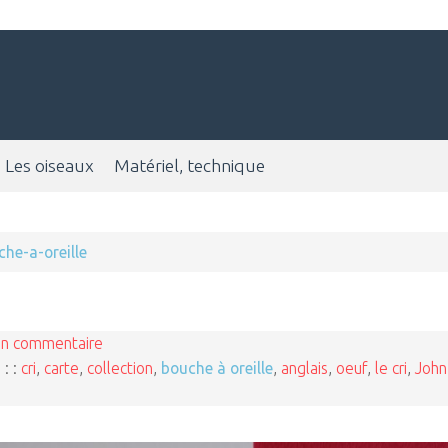
Les oiseaux
Matériel, technique
he-a-oreille
n commentaire
 : :
cri
,
carte
,
collection
,
bouche à oreille
,
anglais
,
oeuf
,
le cri
,
John