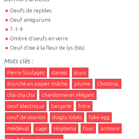
Oeufs de reptiles
Oeuf amigurumi
7-1-9
Ombre d'oeufs en verre
Oeuf d'oie à la fleur de lys (bis)
Mots clés :
Pierre Soulages
danois
jours
écorché en papier mâché
plume
Christina.
cha cha cha
chardonneret élégant
oeuf électrique
bergerie
frère
oeuf de viserion
doigts lobés
fake egg
médiéval
cage
Hoytema
four
armoire