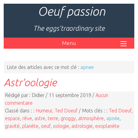
Oeuf passion
The eggs'traordinary site
Menu
Liste des articles avec ce mot clé :
apnee
Astr'oologie
Rédigé par : Didier / 11 septembre 2019 /
Aucun
commentaire
Classé dans : :
Humeur, Ted Doeuf
/ Mots clés : :
Ted Doeuf
,
espace
,
rêve
,
astre
,
terre
,
groggy
,
atmosphère
,
apnée
,
gravité
,
planète
,
oeuf
,
oologie
,
astrologie
,
exoplanète