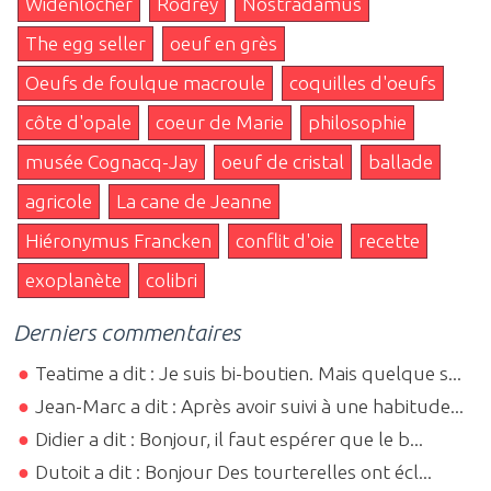
Widenlocher
Rodrey
Nostradamus
The egg seller
oeuf en grès
Oeufs de foulque macroule
coquilles d'oeufs
côte d'opale
coeur de Marie
philosophie
musée Cognacq-Jay
oeuf de cristal
ballade
agricole
La cane de Jeanne
Hiéronymus Francken
conflit d'oie
recette
exoplanète
colibri
Derniers commentaires
Teatime a dit : Je suis bi-boutien. Mais quelque s...
Jean-Marc a dit : Après avoir suivi à une habitude...
Didier a dit : Bonjour, il faut espérer que le b...
Dutoit a dit : Bonjour Des tourterelles ont écl...