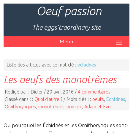
Oeuf passion
The eggs'traordinary site
Menu
Liste des articles avec ce mot clé :
echidnes
Les oeufs des monotrèmes
Rédigé par : Didier / 20 avril 2016 /
4 commentaires
Classé dans : :
Quoi d'autre ?
/ Mots clés : :
oeufs
,
Echidnés
,
Ornithorynques
,
monotrèmes
,
nombril
,
Adam et Eve
Ou pourquoi les Échidnés et les Ornithorynques sont-