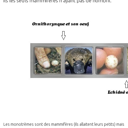
ils les seuls mammifères n'ayant pas de nombril.
Les monotrèmes sont des mammifères (ils allaitent leurs petits) mais