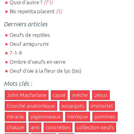
Quoi d'autre ?
(71)
Bis repetita placent
(5)
Derniers articles
Oeufs de reptiles
Oeuf amigurumi
7-1-9
Ombre d'oeufs en verre
Oeuf d'oie à la fleur de lys (bis)
Mots clés :
John Macfarlane
cassé
mèche
Jésus
Ecorché anatomique
escargots
immortel
miracle
pigeonneaux
mimique
pommes
chalaze
ami
concrétion
collection oeufs