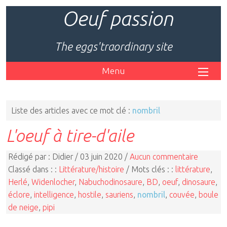
Oeuf passion
The eggs'traordinary site
Menu
Liste des articles avec ce mot clé :
nombril
L'oeuf à tire-d'aile
Rédigé par : Didier / 03 juin 2020 /
Aucun commentaire
Classé dans : :
Littérature/histoire
/ Mots clés : :
littérature
,
Herlé
,
Widenlocher
,
Nabuchodinosaure
,
BD
,
oeuf
,
dinosaure
,
éclore
,
intelligence
,
hostile
,
sauriens
,
nombril
,
couvée
,
boule
de neige
,
pipi