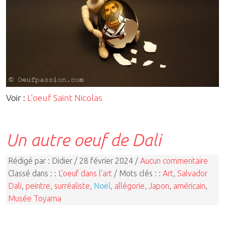
Voir :
L'oeuf Saint Nicolas
Un autre oeuf de Dali
Rédigé par : Didier / 28 février 2024 /
Aucun commentaire
Classé dans : :
L'oeuf dans l'art
/ Mots clés : :
Art
,
Salvador
Dali
,
peintre
,
surréaliste
,
Noël
,
allégorie
,
Japon
,
américain
,
Musée Toyama