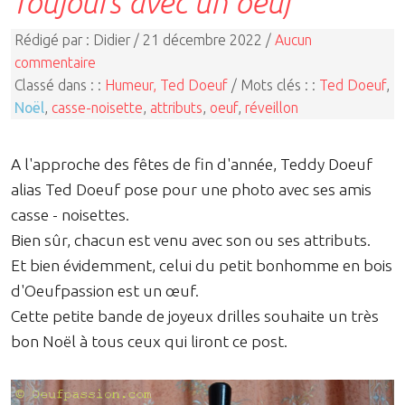
Toujours avec un oeuf
Rédigé par : Didier / 21 décembre 2022 /
Aucun
commentaire
Classé dans : :
Humeur, Ted Doeuf
/ Mots clés : :
Ted Doeuf
,
Noël
,
casse-noisette
,
attributs
,
oeuf
,
réveillon
A l'approche des fêtes de fin d'année, Teddy Doeuf
alias Ted Doeuf pose pour une photo avec ses amis
casse - noisettes.
Bien sûr, chacun est venu avec son ou ses attributs.
Et bien évidemment, celui du petit bonhomme en bois
d'Oeufpassion est un œuf.
Cette petite bande de joyeux drilles souhaite un très
bon Noël à tous ceux qui liront ce post.