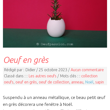
Oeuf en grès
Rédigé par : Didier / 25 octobre 2023 /
Aucun commentaire
Classé dans : :
Les autres oeufs
/ Mots clés : :
collection
oeufs
,
oeuf en grès
,
oeuf de collection
,
anneau
,
Noël
,
sapin
Suspendu à un anneau métallique, ce beau petit œuf
en grès décorera une fenêtre à Noël.