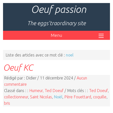
Oeuf passion
The eggs'traordinary site
Menu
Liste des articles avec ce mot clé :
noel
Oeuf KC
Rédigé par : Didier / 11 décembre 2024 /
Aucun
commentaire
Classé dans : :
Humeur, Ted Doeuf
/ Mots clés : :
Ted Doeuf
,
collectionneur
,
Saint Nicolas
,
Noël
,
Père Fouettard
,
coquille
,
bris