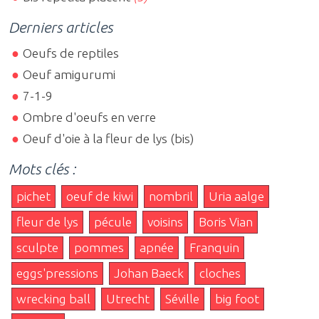
Derniers articles
Oeufs de reptiles
Oeuf amigurumi
7-1-9
Ombre d'oeufs en verre
Oeuf d'oie à la fleur de lys (bis)
Mots clés :
pichet
oeuf de kiwi
nombril
Uria aalge
fleur de lys
pécule
voisins
Boris Vian
sculpte
pommes
apnée
Franquin
eggs'pressions
Johan Baeck
cloches
wrecking ball
Utrecht
Séville
big foot