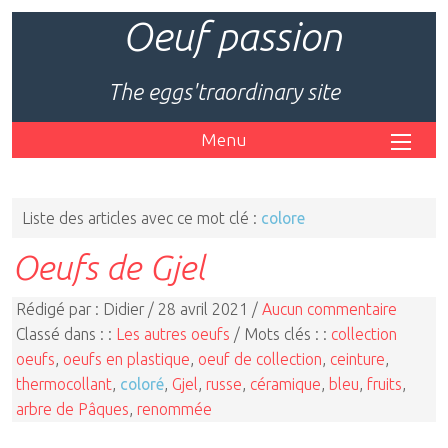
Oeuf passion
The eggs'traordinary site
Menu
Liste des articles avec ce mot clé :
colore
Oeufs de Gjel
Rédigé par : Didier / 28 avril 2021 /
Aucun commentaire
Classé dans : :
Les autres oeufs
/ Mots clés : :
collection
oeufs
,
oeufs en plastique
,
oeuf de collection
,
ceinture
,
thermocollant
,
coloré
,
Gjel
,
russe
,
céramique
,
bleu
,
fruits
,
arbre de Pâques
,
renommée