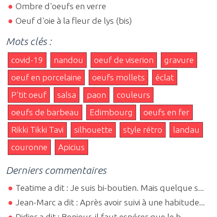
Ombre d'oeufs en verre
Oeuf d'oie à la fleur de lys (bis)
Mots clés :
covid-19
nandou
oeuf de viserion
gravure
oeuf en porcelaine
oeufs mollets
éclat
P'tit oeuf
salsa
paon
couleurs
oeufs de barbeau
Edimbourg
oeufs en fer
Rikki Tikki Tavi
silhouette
style rétro
landau
couronne
Apicius
Derniers commentaires
Teatime a dit : Je suis bi-boutien. Mais quelque s...
Jean-Marc a dit : Après avoir suivi à une habitude...
Didier a dit : Bonjour, il faut espérer que le b...