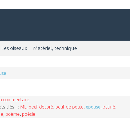
Les oiseaux
Matériel, technique
use
n commentaire
ts clés : :
ML
,
oeuf décoré
,
oeuf de poule
,
épouse
,
patiné
,
se
,
poème
,
poésie