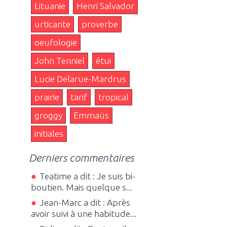
Lituanie
Henri Salvador
urticante
proverbe
oeufologie
John Tenniel
étui
Lucie Delarue-Mardrus
prairie
tarif
tropical
groggy
Emmaüs
initiales
Derniers commentaires
Teatime a dit : Je suis bi-
boutien. Mais quelque s...
Jean-Marc a dit : Après
avoir suivi à une habitude...