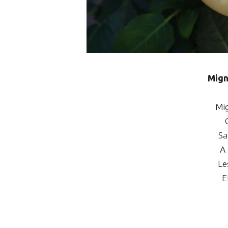
Migno
Mig
Sa
A
Le
E