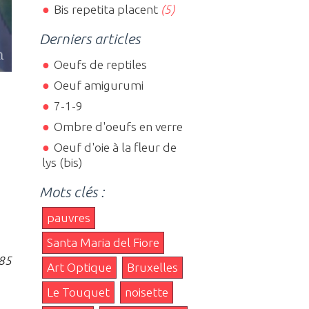
Bis repetita placent
(5)
Derniers articles
Oeufs de reptiles
Oeuf amigurumi
7-1-9
Ombre d'oeufs en verre
Oeuf d'oie à la fleur de
lys (bis)
Mots clés :
pauvres
Santa Maria del Fiore
585
Art Optique
Bruxelles
Le Touquet
noisette