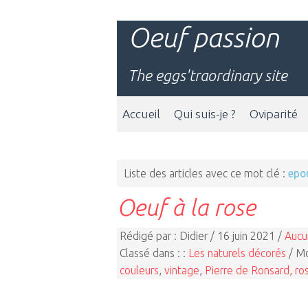
Oeuf passion
The eggs'traordinary site
Accueil
Qui suis-je ?
Oviparité
Liste des articles avec ce mot clé :
epo
Oeuf à la rose
Rédigé par : Didier / 16 juin 2021 /
Aucu
Classé dans : :
Les naturels décorés
/ Mo
couleurs
,
vintage
,
Pierre de Ronsard
,
ro