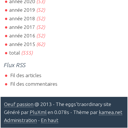
année 2020
(53)
année 2019
(52)
année 2018
(52)
année 2017
(52)
année 2016
(52)
année 2015
(62)
total
(555)
Flux RSS
Fil des articles
Fil des commentaires
Oeuf passion
@ 2013 - The eggs'traordinary site
Généré par
PluXml
en 0.078s - Thème par
kamea.net
Administration
-
En haut