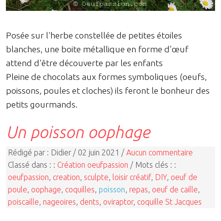
Posée sur l'herbe constellée de petites étoiles
blanches, une boite métallique en forme d’œuf
attend d'être découverte par les enfants
Pleine de chocolats aux formes symboliques (oeufs,
poissons, poules et cloches) ils feront le bonheur des
petits gourmands.
Un poisson oophage
Rédigé par : Didier / 02 juin 2021 /
Aucun commentaire
Classé dans : :
Création oeufpassion
/ Mots clés : :
oeufpassion
,
creation
,
sculpte
,
loisir créatif
,
DIY
,
oeuf de
poule
,
oophage
,
coquilles
,
poisson
,
repas
,
oeuf de caille
,
poiscaille
,
nageoires
,
dents
,
oviraptor
,
coquille St Jacques