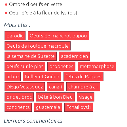
Ombre d'oeufs en verre
Oeuf d'oie à la fleur de lys (bis)
Mots clés :
parodie
Oeufs de manchot papou
Oeufs de foulque macroule
la semaine de Suzette
académicien
oeufs sur le plat
prophéties
métamorphose
arbre
Keller et Guérin
fêtes de Pâques
Diego Vélasquez
canari
chambre à air
bric et broc
bête à bon Dieu
visage
continents
guatemala
Tchaïkovski
Derniers commentaires