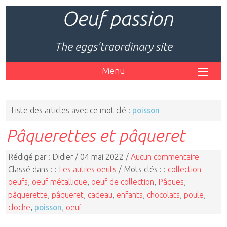
Oeuf passion
The eggs'traordinary site
Menu
Liste des articles avec ce mot clé :
poisson
Pâquerettes et pâqueret
Rédigé par : Didier / 04 mai 2022 /
Aucun commentaire
Classé dans : :
Les autres oeufs
/ Mots clés : :
collection
oeufs
,
oeuf métallique
,
oeuf de collection
,
Pâques
,
pâquerette
,
pâqueret
,
cadeau
,
enfants
,
chocolats
,
poule
,
cloche
,
poisson
,
oeuf