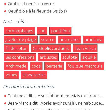
Ombre d'oeufs en verre
Oeuf d'oie à la fleur de lys (bis)
Mots clés :
chronophages
coq
panthéon
javelot de plage
source
autruches
araucana
fil de coton
Carduelis carduelis
Jean Vasca
les confessions
arbustes
sculpte
aiguille
Archimède
coqs
bergerie
foulque macroule
veines
lithographie
Derniers commentaires
Teatime a dit : Je suis bi-boutien. Mais quelque s...
Jean-Marc a dit : Après avoir suivi à une habitude...