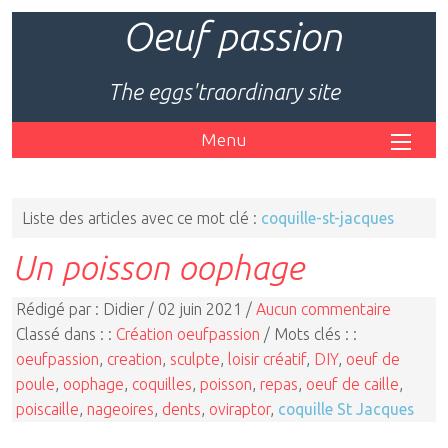
Oeuf passion
The eggs'traordinary site
Menu
Liste des articles avec ce mot clé :
coquille-st-jacques
Un poisson oophage
Rédigé par : Didier / 02 juin 2021 /
Aucun commentaire
Classé dans : :
Création oeufpassion
/ Mots clés : :
oeufpassion
,
creation
,
sculpte
,
loisir créatif
,
DIY
,
oeuf de
poule
,
oophage
,
coquilles
,
poisson
,
repas
,
oeuf de caille
,
poiscaille
,
nageoires
,
dents
,
oviraptor
,
coquille St Jacques