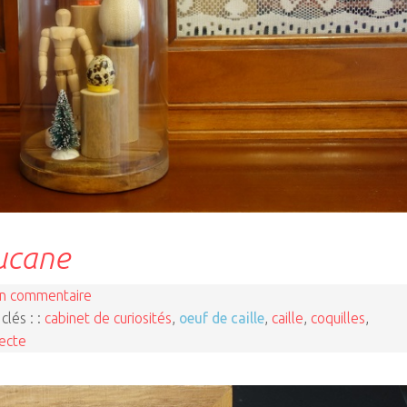
lucane
n commentaire
clés : :
cabinet de curiosités
,
oeuf de caille
,
caille
,
coquilles
,
secte