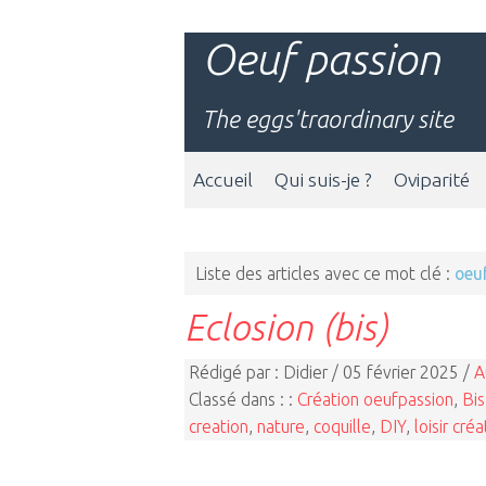
Oeuf passion
The eggs'traordinary site
Accueil
Qui suis-je ?
Oviparité
Liste des articles avec ce mot clé :
oeuf
Eclosion (bis)
Rédigé par : Didier / 05 février 2025 /
A
Classé dans : :
Création oeufpassion
,
Bis
creation
,
nature
,
coquille
,
DIY
,
loisir créa