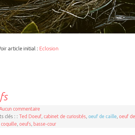
oir article initial :
Eclosion
fs
Aucun commentaire
s clés : :
Ted Doeuf
,
cabinet de curiosités
,
oeuf de caille
,
oeuf d
,
coquille
,
oeufs
,
basse-cour