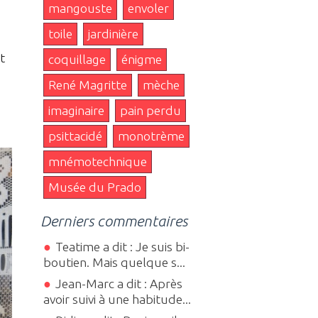
mangouste
envoler
toile
jardinière
t
coquillage
énigme
René Magritte
mèche
imaginaire
pain perdu
psittacidé
monotrème
mnémotechnique
Musée du Prado
Derniers commentaires
Teatime a dit : Je suis bi-
boutien. Mais quelque s...
Jean-Marc a dit : Après
avoir suivi à une habitude...