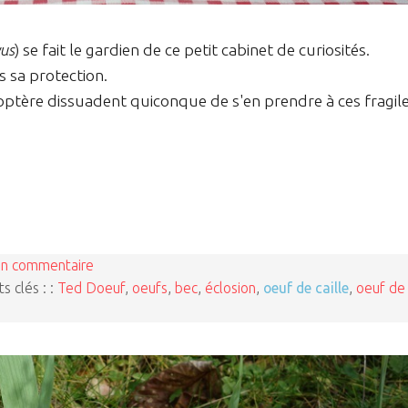
vus
) se fait le gardien de ce petit cabinet de curiosités.
s sa protection.
ptère dissuadent quiconque de s'en prendre à ces fragil
n commentaire
s clés : :
Ted Doeuf
,
oeufs
,
bec
,
éclosion
,
oeuf de caille
,
oeuf de