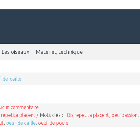
Les oiseaux
Matériel, technique
-de-caille
ucun commentaire
 repetita placent
/ Mots clés : :
Bis repetita placent
,
oeufpassion
,
tif
,
oeuf de caille
,
oeuf de poule