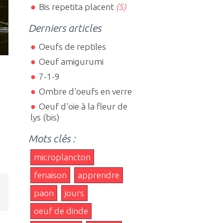
Bis repetita placent
(5)
Derniers articles
Oeufs de reptiles
Oeuf amigurumi
7-1-9
Ombre d'oeufs en verre
Oeuf d'oie à la fleur de
lys (bis)
Mots clés :
microplancton
fenaison
apprendre
e
paon
jours
oeuf de dinde