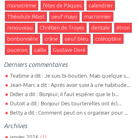
monotrème
fêtes de Pâques
calendrier
Théodule Ribot
oeuf mayo
marronnier
renouveau
Chrétien de Troyes
dentale
étron
bonbonnière
crâne
oeuf bleu
coléoptère
puceron
caille
Gustave Doré
Derniers commentaires
Teatime a dit : Je suis bi-boutien. Mais quelque s...
Jean-Marc a dit : Après avoir suivi à une habitude...
Didier a dit : Bonjour, il faut espérer que le b...
Dutoit a dit : Bonjour Des tourterelles ont écl...
Betty a dit : Comment peut on s organiser pour ...
Archives
janvier 2026
(1)