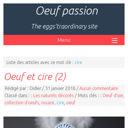
Oeuf passion
The eggs'traordinary site
Menu
Liste des articles avec ce mot clé :
cire
Oeuf et cire (2)
Rédigé par : Didier / 31 janvier 2018 /
Aucun commentaire
Classé dans : :
Les naturels décorés
/ Mots clés : :
Oeuf d'oie
,
collection d'oeufs
,
rosace
,
cire
,
oeuf