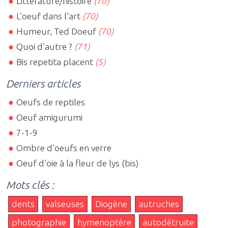
Littérature/histoire
(70)
L'oeuf dans l'art
(70)
Humeur, Ted Doeuf
(70)
Quoi d'autre ?
(71)
Bis repetita placent
(5)
Derniers articles
Oeufs de reptiles
Oeuf amigurumi
7-1-9
Ombre d'oeufs en verre
Oeuf d'oie à la fleur de lys (bis)
Mots clés :
dents
valseuses
Diogène
autruches
photographie
hymenoptère
autodétruite