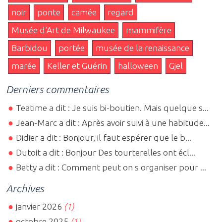
noir
ponte
camée
regard
Musée d'Art de Milwaukee
mammifère
Barbidou
portée
musée de la renaissance
marée
Keller et Guérin
halloween
Gjel
Derniers commentaires
Teatime a dit : Je suis bi-boutien. Mais quelque s...
Jean-Marc a dit : Après avoir suivi à une habitude...
Didier a dit : Bonjour, il faut espérer que le b...
Dutoit a dit : Bonjour Des tourterelles ont écl...
Betty a dit : Comment peut on s organiser pour ...
Archives
janvier 2026
(1)
octobre 2025
(1)