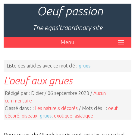
Oeuf passion
The eggs'traordinary site
Menu
Liste des articles avec ce mot clé :
grues
L'oeuf aux grues
Rédigé par : Didier / 06 septembre 2023 /
Aucun
commentaire
Classé dans : :
Les naturels décorés
/ Mots clés : :
oeuf
décoré
,
oiseaux
,
grues
,
exotique
,
asiatique
Deux grues de Mandchourie sont peintes sur ce bel