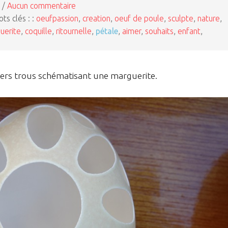
 /
Aucun commentaire
ts clés : :
oeufpassion
,
creation
,
oeuf de poule
,
sculpte
,
nature
,
uerite
,
coquille
,
ritournelle
,
pétale
,
aimer
,
souhaits
,
enfant
,
vers trous schématisant une marguerite.