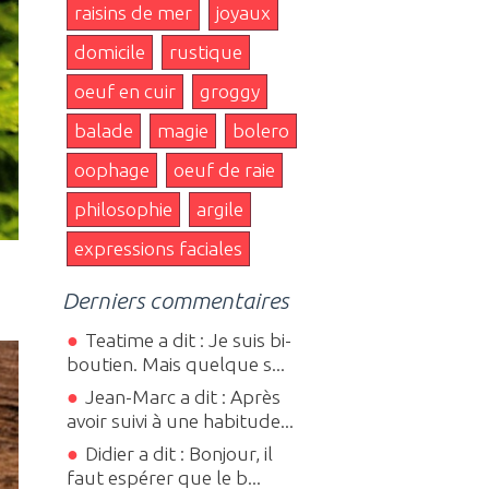
raisins de mer
joyaux
domicile
rustique
oeuf en cuir
groggy
balade
magie
bolero
oophage
oeuf de raie
philosophie
argile
expressions faciales
Derniers commentaires
Teatime a dit : Je suis bi-
boutien. Mais quelque s...
Jean-Marc a dit : Après
avoir suivi à une habitude...
Didier a dit : Bonjour, il
faut espérer que le b...