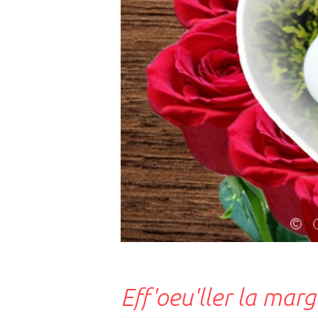
Eff'oeu'ller la marg