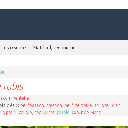
Les oiseaux
Matériel, technique
ale
 rubis
n commentaire
ts clés : :
oeufpassion
,
creation
,
oeuf de poule
,
sculpte
,
loisir
ur
,
profil
,
couple
,
coquelicot
,
pétale
,
coeur de Marie