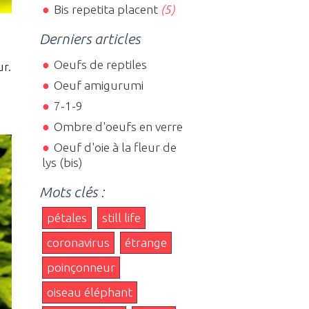
Bis repetita placent
(5)
Derniers articles
Oeufs de reptiles
ur.
Oeuf amigurumi
7-1-9
Ombre d'oeufs en verre
Oeuf d'oie à la fleur de
lys (bis)
Mots clés :
pétales
still life
coronavirus
étrange
poinçonneur
oiseau éléphant