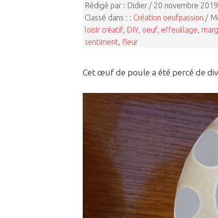
Rédigé par : Didier / 20 novembre 2019
Classé dans : :
Création oeufpassion
/ Mo
loisir créatif
,
DIY
,
oeuf
,
effeuillage
,
marg
sentiment
,
fleur
Cet œuf de poule a été percé de di