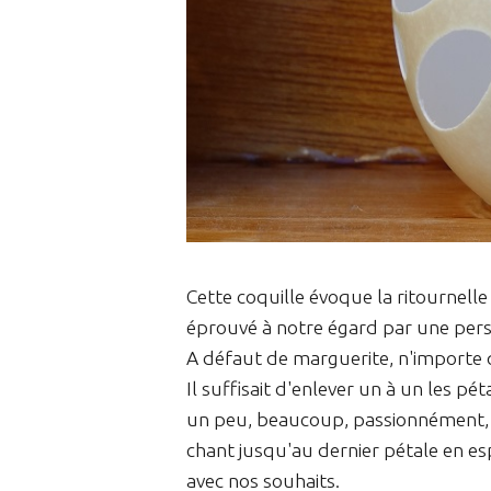
Cette coquille évoque la ritournell
éprouvé à notre égard par une per
A défaut de marguerite, n'importe qu
Il suffisait d'enlever un à un les pét
un peu, beaucoup, passionnément, à 
chant jusqu'au dernier pétale en e
avec nos souhaits.