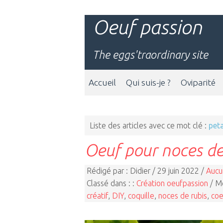
Oeuf passion
The eggs'traordinary site
Accueil
Qui suis-je ?
Oviparité
Liste des articles avec ce mot clé :
pet
Oeuf pour noces de
Rédigé par : Didier / 29 juin 2022 /
Aucu
Classé dans : :
Création oeufpassion
/ Mo
créatif
,
DIY
,
coquille
,
noces de rubis
,
coe