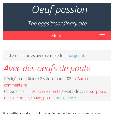
Oeuf passion
The eggs'traordinary site
Menu
Liste des articles avec ce mot clé :
marguerite
Avec des oeufs de poule
Rédigé par : Didier / 28 décembre 2022 /
Aucun
commentaire
Classé dans : :
Les naturels bruts
/ Mots clés : :
oeuf
,
poule
,
oeuf de poule
,
couve
,
ponte
,
marguerite
En milieu naturel, la poule pond et couve environ