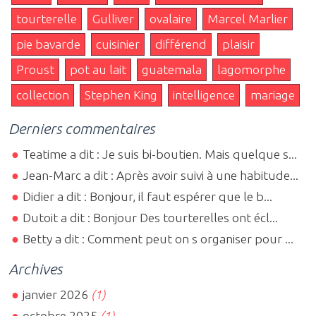
tourterelle
Gulliver
ovalaire
Marcel Marlier
pie bavarde
cuisinier
différend
plaisir
Proust
pot au lait
guatemala
lagomorphe
collection
Stephen King
intelligence
mariage
Derniers commentaires
Teatime a dit : Je suis bi-boutien. Mais quelque s...
Jean-Marc a dit : Après avoir suivi à une habitude...
Didier a dit : Bonjour, il faut espérer que le b...
Dutoit a dit : Bonjour Des tourterelles ont écl...
Betty a dit : Comment peut on s organiser pour ...
Archives
janvier 2026
(1)
octobre 2025
(1)