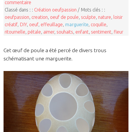
commentaire
Classé dans : :
Création oeufpassion
/ Mots clés : :
oeufpassion
,
creation
,
oeuf de poule
,
sculpte
,
nature
,
loisir
créatif
,
DIY
,
oeuf
,
effeuillage
,
marguerite
,
coquille
,
ritournelle
,
pétale
,
aimer
,
souhaits
,
enfant
,
sentiment
,
fleur
Cet œuf de poule a été percé de divers trous
schématisant une marguerite.