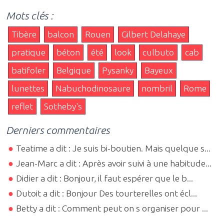
Mots clés :
Tibère
balcon
Rouen
Gilbert Delahaye
pratique
béton
été
look
culbuto
cab
batifoler
Belgique
Pysanky
Bayeux
lunettes
Nabuchodinosaure
nombril
Rome
reflet
Sotheby's
Derniers commentaires
Teatime a dit : Je suis bi-boutien. Mais quelque s...
Jean-Marc a dit : Après avoir suivi à une habitude...
Didier a dit : Bonjour, il faut espérer que le b...
Dutoit a dit : Bonjour Des tourterelles ont écl...
Betty a dit : Comment peut on s organiser pour ...