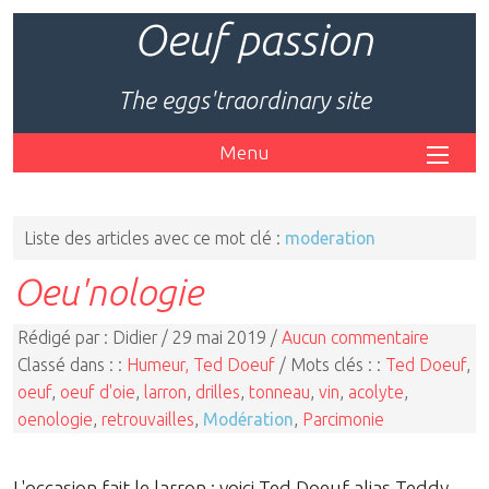
Oeuf passion
The eggs'traordinary site
Menu
Liste des articles avec ce mot clé :
moderation
Oeu'nologie
Rédigé par : Didier / 29 mai 2019 /
Aucun commentaire
Classé dans : :
Humeur, Ted Doeuf
/ Mots clés : :
Ted Doeuf
,
oeuf
,
oeuf d'oie
,
larron
,
drilles
,
tonneau
,
vin
,
acolyte
,
oenologie
,
retrouvailles
,
Modération
,
Parcimonie
L'occasion fait le larron : voici Ted Doeuf alias Teddy